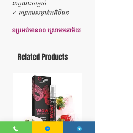
លក្ខណះសម្ងាត់
✓ រក្សាការសម្ងាត់អតិថិជន
១ប្រអប់មាន១០ ស្រោមអនាម័យ
Related Products