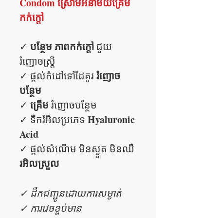
Condom ស្រោមអនាម័យគ្រើម
កក់ក្តៅ
បន្ថែម ភាពកក់ក្តៅ
✓
ជួយ
រំញោចស្រ្តី
រំញោច
✓ ផ្តល់កំដៅទៅដែគូរ
បន្ថែម
គ្រើម
✓
រំញោចបន្ថែម
Hyaluronic
✓ ទឺករំអិលប្រភេទ
Acid
✓ ផ្តល់សំណើម មិនស្ងួត​​ មិនឈឺ
រអិលស្រួល
✓ ដឹកជញ្ជូនដោយការសម្ងាត់
✓ ការវេចខ្ចប់មាន