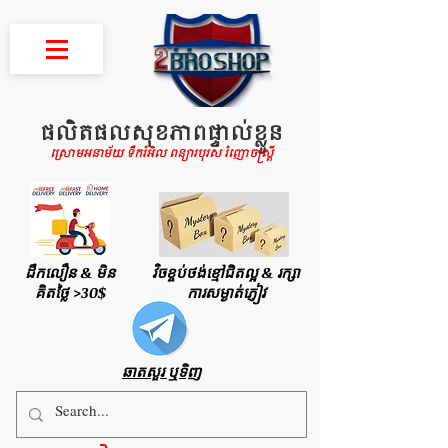
ផលិតផលសុខភាពផ្ទាល់ខ្លួន
ស្រោមអនាម័យ ទឹករំអិល ពន្យារបុរស រំញោចស្រ្តី
ដឹកលឿន & មិន
វិចខ្ចប់ថង់ខ្មៅជិតល្អ & រក្សា
គិតថ្លៃ >30$
ការសម្ងាត់ភ្ញៀវ
ឆាតសួរ ឬទិញ