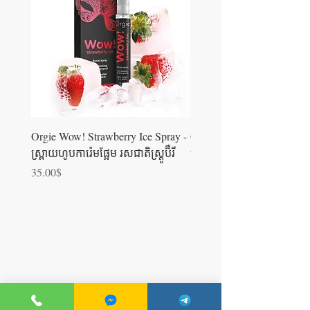
Orgie Wow! Strawberry Ice Spray -
Orgie WOW! Blowjob Spra
ស្រ្ពាយហូបការ៉េមផ្អែម រសជាតិស្ត្រូប៊ឺ​រី
ស្រ្ពាយហូបការ៉េម
Price
Price
35.00$
35.00$