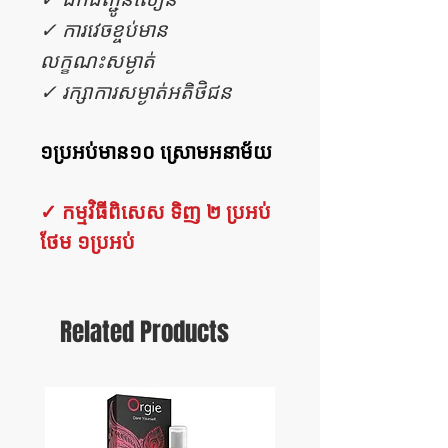
✓ ការវេចខ្ចប់មាន
លក្ខណះសម្ងាត់
✓ រក្សាការសម្ងាត់អតិថិជន
១ប្រអប់មាន១០ ស្រោមអនាម័យ
✓ កម្មវិធីពិសេស ទិញ ២ ប្រអប់
ថែម ១ប្រអប់
Related Products