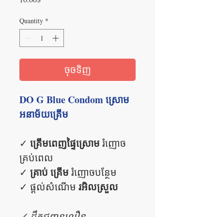
Quantity
*
ចុចទិញ
DO G Blue Condom ស្រោម
អនាម័យគ្រើម
គ្រើមពេញផ្ទៃស្រោម
✓
រំញោច
គ្រប់ពេល
គ្រាប់ គ្រើម
✓
រំញោចបន្ថែម
រអិលស្រួល
✓ ផ្តល់សំណើម
✓ ដឹកជញ្ជូនលឿន