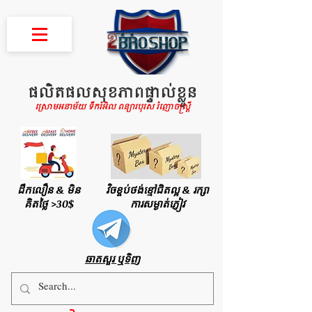
ផលិតផលសុខភាពផ្ទាល់ខ្លួន
ស្រោមអនាម័យ ទឹករំអិល ពន្យារបុរស រំញោចស្រ្តី
ដឹកលឿន & មិន
វិចខ្ចប់ថង់ខ្មៅជិតល្អ & រក្សា
គិតថ្លៃ >30$
ការសម្ងាត់ភ្ញៀវ
ឆាតសួរ ឬទិញ