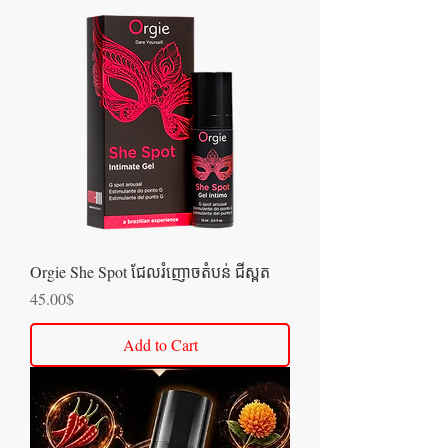
Orgie She Spot ជែលរំញោចតំបន់ ជីស្ពត
Price
45.00$
Add to Cart