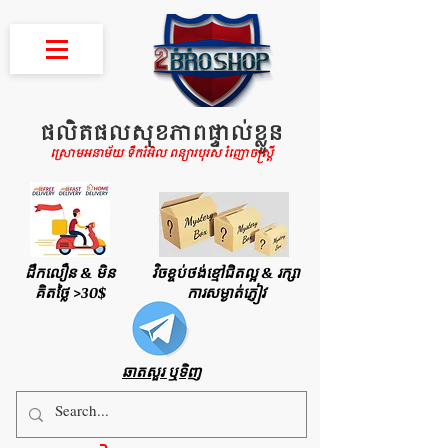
ផលិតផលសុខភាពផ្ទាល់ខ្លួន
ស្រោមអនាម័យ ទឹករំអិល ពន្យារបុរស រំញោចស្រ្តី
ដឹកលឿន & មិន
វិចខ្ចប់ថង់ខ្មៅជិតល្អ & រក្សា
គិតថ្លៃ >30$
ការសម្ងាត់ភ្ញៀវ
ឆាតសួរ ឬទិញ