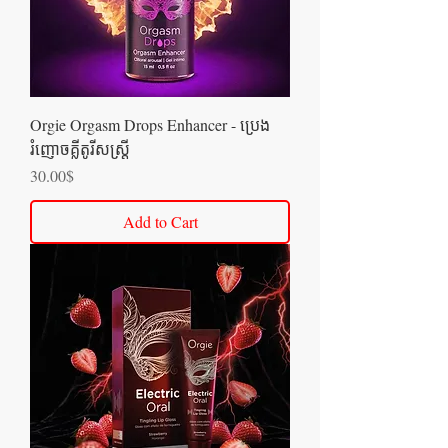
Orgie Orgasm Drops Enhancer - ប្រេង
រំញោចគ្លីតូរីសស្រ្តី
Price
30.00$
Add to Cart