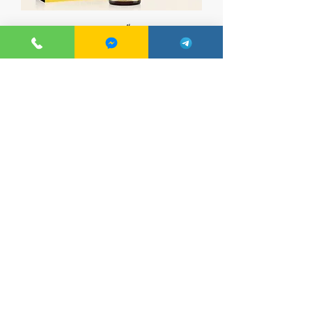
Orgie Electric Fellatio - ជែលលាបបបូរ
មាត់សម្រាប់ អូរ៉ាល់សិច
Price
40.00$
Add to Cart