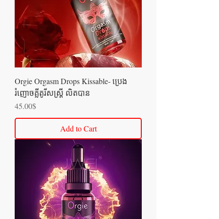
Orgie Orgasm Drops Kissable- ប្រេង
រំញោចគ្លីតូរីសស្រ្តី លិតបាន
Price
45.00$
Add to Cart