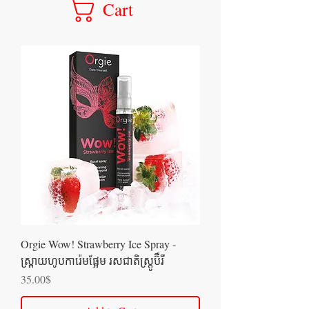
Cart
Orgie Wow! Strawberry Ice Spray -
ស្រ្ពាយហូបការ៉េមផ្អែម រសជាតិស្ត្រូប៊ឺ​រី
Price
35.00$