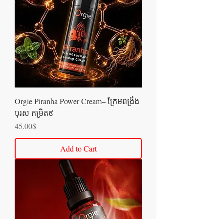
Orgie Piranha Power Cream– ក្រែមពង្រឹង
បុរស កម្រិត៩
Price
45.00$
Add to Cart