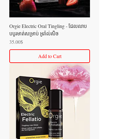
Orgie Electric Oral Tingling - ជែលលាប
បបូរមាត់សម្រាប់ អូរ៉ាល់សិច
Price
35.00$
Add to Cart