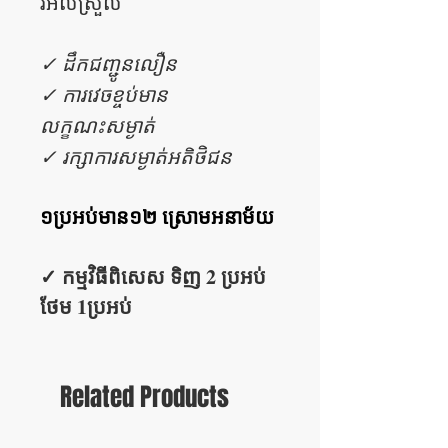
រអិលស្រួល
✓ ដឹកជញ្ជូនលឿន
✓ ការវេចខ្ចប់មាន
លក្ខណះសម្ងាត់
✓ រក្សាការសម្ងាត់អតិថិជន
១ប្រអប់មាន១២ ស្រោមអនាម័យ
✓ កម្មវិធីពិសេស ទិញ 2 ប្រអប់
ថែម 1ប្រអប់
Related Products