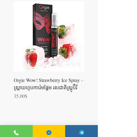
Orgie Wow! Strawberry Ice Spray -
Orgie WOW! Blowjob Spra
ស្រ្ពាយហូបការ៉េមផ្អែម រសជាតិស្ត្រូប៊ឺ​រី
ស្រ្ពាយហូបការ៉េម
Price
Price
35.00$
35.00$