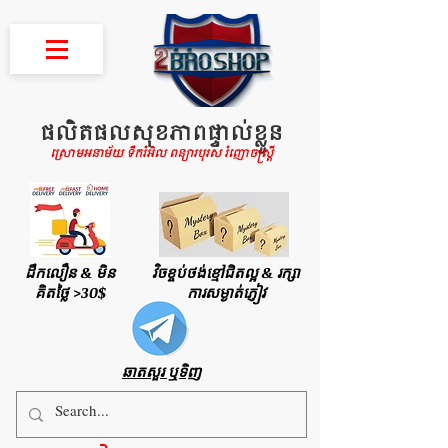
ផលិតផលសុខភាពផ្ទាល់ខ្លួន
ស្រោមអនាម័យ ទឹករំអិល ពន្យារបុរស រំញោចស្រ្តី
ដឹកលឿន & មិន
វិចខ្ចប់ថង់ខ្មៅជិតល្អ & រក្សា
គិតថ្លៃ >30$
ការសម្ងាត់ភ្ញៀវ
ឆាតសួរ ឬទិញ