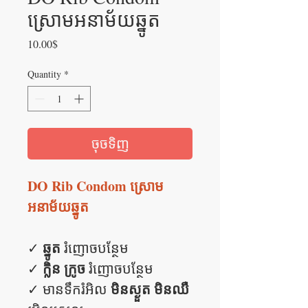
ស្រោមអនាម័យឆ្នូត
Price
10.00$
Quantity
*
ចុចទិញ
DO Rib Condom ស្រោម
អនាម័យឆ្នូត
ឆ្នូត
✓
រំញោចបន្ថែម
ក្លិន ក្រូច
✓
រំញោចបន្ថែម
មិនស្ងួត​​ មិនឈឺ
✓ មានទឹករំអិល