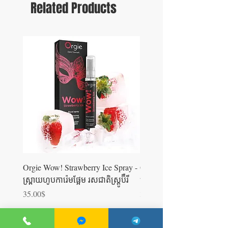
Related Products
Orgie Wow! Strawberry Ice Spray -
Orgie WOW! Blowjob Spra
ស្រ្ពាយហូបការ៉េមផ្អែម រសជាតិស្ត្រូប៊ឺ​រី
ស្រ្ពាយហូបការ៉េម
Price
Price
35.00$
35.00$