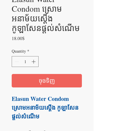
Condom ស្រោម
អនាម័យស្តើង
កូឡាសែនផ្តល់សំណើម
Price
18.00$
Quantity
*
ចុចទិញ
Elasun Water Condom
ស្រោមអនាម័យស្តើង កូឡាសែន
ផ្តល់សំណើម