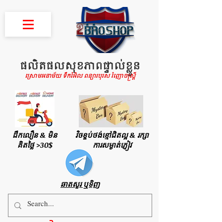
ផលិតផលសុខភាពផ្ទាល់ខ្លួន
ស្រោមអនាម័យ ទឹករំអិល ពន្យារបុរស រំញោចស្រ្តី
ដឹកលឿន & មិន
វិចខ្ចប់ថង់ខ្មៅជិតល្អ & រក្សា
គិតថ្លៃ >30$
ការសម្ងាត់ភ្ញៀវ
ឆាតសួរ ឬទិញ