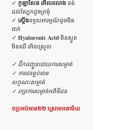
កូឡាសែន រអិលរលោង
✓
ទន់
ដល់ស្បែកដូចក្រមុំ
ស្តើង
✓
ទទួលអារម្មណ៍ដូចមិន
ពាក់
Hyaluronic Acid
✓
មិនស្ងួត​​
មិនឈឺ រអិលស្រួល
✓ ដឹកជញ្ជូនដោយការសម្ងាត់
✓ ការវេចខ្ចប់មាន
លក្ខណះសម្ងាត់
✓ រក្សាការសម្ងាត់អតិថិជន
១ប្រអប់មាន២២ ស្រោមអនាម័យ