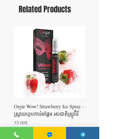
Related Products
Orgie Wow! Strawberry Ice Spray -
Orgie WOW! Blowjob Spra
ស្រ្ពាយហូបការ៉េមផ្អែម រសជាតិស្ត្រូប៊ឺ​រី
ស្រ្ពាយហូបការ៉េម
Price
Price
35.00$
35.00$