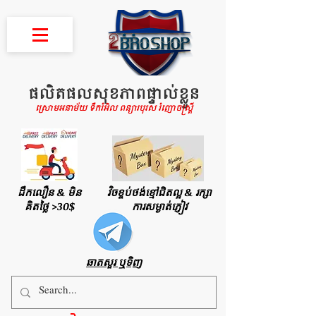
ផលិតផលសុខភាពផ្ទាល់ខ្លួន
ស្រោមអនាម័យ ទឹករំអិល ពន្យារបុរស រំញោចស្រ្តី
ដឹកលឿន & មិន
វិចខ្ចប់ថង់ខ្មៅជិតល្អ & រក្សា
គិតថ្លៃ >30$
ការសម្ងាត់ភ្ញៀវ
ឆាតសួរ ឬទិញ