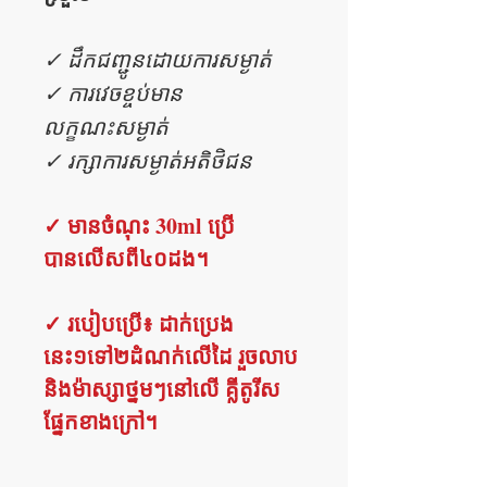
✓ ដឹកជញ្ជូនដោយការសម្ងាត់
✓ ការវេចខ្ចប់មាន
លក្ខណះសម្ងាត់
✓ រក្សាការសម្ងាត់អតិថិជន
✓ មានចំណុះ 30ml ប្រើ
បានលើសពី៤០ដង។
✓ របៀបប្រើ៖ ដាក់ប្រេង
នេះ១ទៅ២ដំណក់លើដៃ រួចលាប
និងម៉ាស្សាថ្នមៗនៅលើ គ្លីតូរីស
ផ្នែកខាងក្រៅ។