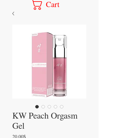
Cart
KW Peach Orgasm
Gel
Price
20.00$