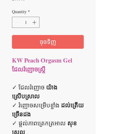
Quantity
*
ចុចទិញ
KW Peach Orgasm Gel
ជែលរំញោចស្រ្តី
យ៉ាង
✓ ជែលរំញោច
ស្រើបស្រាល
ដល់ត្រើយ
✓ រំញោចសម្រើបខ្លាំង
ច្រើនដង
សុខ
✓ ផ្តល់ភាពត្រេកត្រអាល
ស្រួល