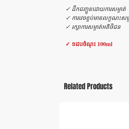
✓ ដឹកជញ្ជូនដោយការសម្ងាត់
✓ ការវេចខ្ចប់មានលក្ខណះសម្ង
✓ រក្សាការសម្ងាត់អតិថិជន
✓​ ១ដបចំណុះ 100ml
Related Products