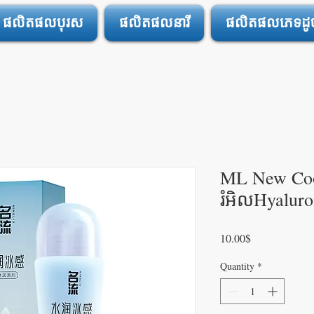
ផលិតផលបុរស
ផលិតផលនារី
ផលិតផលភេទដូចគ
ML New Coo
រំអិលHyaluro
Price
10.00$
Quantity
*