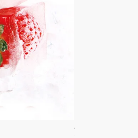
Orgie WOW! Blowjob Spray - ស្រ
Price
35.00$