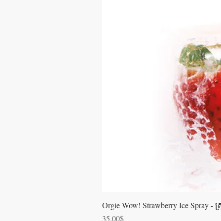
Orgie Wow! Strawberry Ice Spray - ស្រ្ពា
Price
35.00$