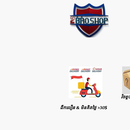
វិចខ្ច
ដឹកលឿន & មិនគិតថ្លៃ >30$