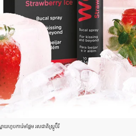
Quick View
យហូបការ៉េមផ្អែម រសជាតិស្ត្រូប៊ឺ​រី