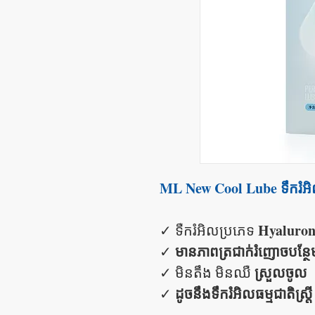
ML New Cool Lube ទឹករំអិ
Hyaluron
✓ ទឺករំអិលប្រភេទ
មានភាពត្រជាក់រំញោចបន្ថែ
✓​
ស្រួលចូល
✓​ មិនតឹង មិនឈឺ
ដូចនឹងទឹករំអិលធម្មជាតិស្រ្តី
✓​