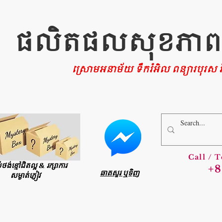
ផលិតផលសុខភាពផ្ទ
ស្រោមអនាម័យ ទឹករំអិល ពន្យារបុរស រំ
Call / 
ប់ថង់ខ្មៅជិតល្អ & រក្សាការ
+8
ឆាតសួរ ឬទិញ
សម្ងាត់ភ្ញៀវ