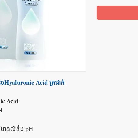
លHyaluronic Acid ត្រជាក់
ic Acid
ម
មានលំនឹង pH