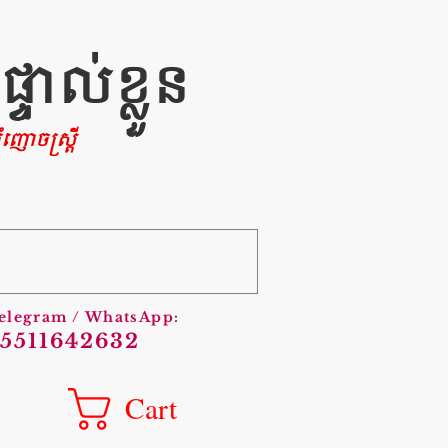
ាល់ខ្លួន
ញោចស្រ្តី
Telegram / WhatsApp:
5511642632
Cart