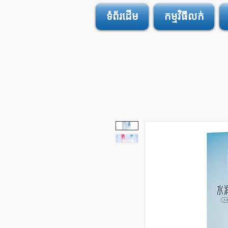
ទំព័រដើម
កម្មវិធីលក់