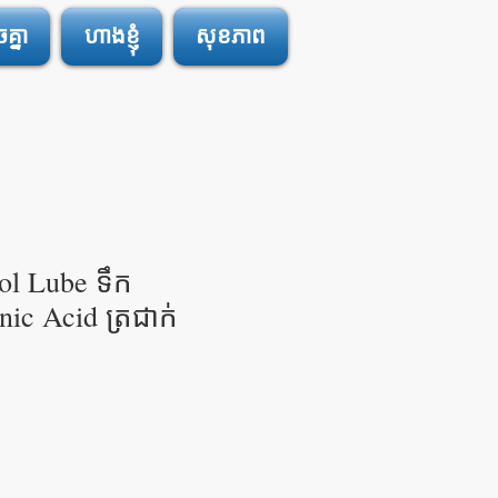
្នា
ហាងខ្ញុំ
សុខភាព
l Lube ទឹក
nic Acid ត្រជាក់