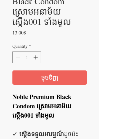
Black Condom
ស្រោមអនាម័យ
ស្តើង001 ទាំងមូល
Price
13.00$
Quantity
*
ចុចទិញ
Noble Premium Black
Condom ស្រោមអនាម័យ
ស្តើង001 ទាំងមូល
ស្តើងទទួលអារម្មណ៍
✓
ដូចប៉ះ