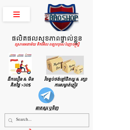
ផលិតផលសុខភាពផ្ទាល់ខ្លួន
ស្រោមអនាម័យ ទឹករំអិល ពន្យារបុរស រំញោចស្រ្តី
ដឹកលឿន & មិន
វិចខ្ចប់ថង់ខ្មៅជិតល្អ & រក្សា
គិតថ្លៃ >30$
ការសម្ងាត់ភ្ញៀវ
ឆាតសួរ ឬទិញ