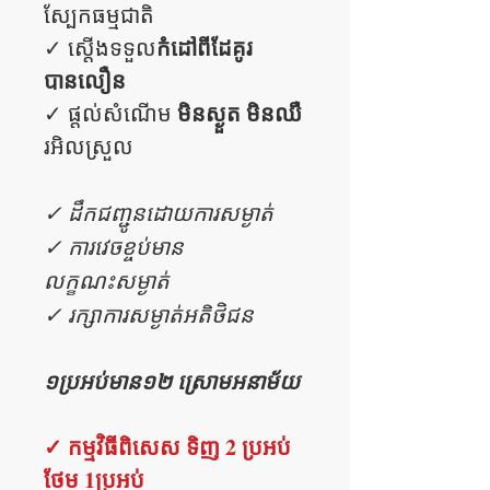
ស្បែកធម្មជាតិ
កំដៅពីដែគូរ
✓ ស្តើងទទួល
បានលឿន
មិនស្ងួត​​ មិនឈឺ
✓ ផ្តល់សំណើម
រអិលស្រួល
✓ ដឹកជញ្ជូនដោយការសម្ងាត់
✓ ការវេចខ្ចប់មាន
លក្ខណះសម្ងាត់
✓ រក្សាការសម្ងាត់អតិថិជន
១ប្រអប់មាន១២ ស្រោមអនាម័យ
✓ កម្មវិធីពិសេស ទិញ 2 ប្រអប់
ថែម 1ប្រអប់