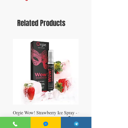
Related Products
Orgie Wow! Strawberry Ice Spray -
Orgie WOW! Blowjob Spra
ស្រ្ពាយហូបការ៉េមផ្អែម រសជាតិស្ត្រូប៊ឺ​រី
ស្រ្ពាយហូបការ៉េម
Price
Price
35.00$
35.00$