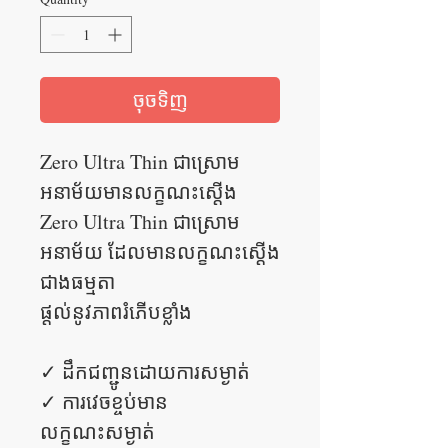
ចុចទិញ
Zero Ultra Thin ជាស្រោម
អនាម័យមានលក្ខណះស្តើង
Zero Ultra Thin ជាស្រោម
អនាម័យ ដែលមានលក្ខណះស្តើង
ជាងធម្មតា
ផ្តល់នូវភាពរំភើបខ្លាំង
✓ ដឹកជញ្ជូនដោយការសម្ងាត់
✓ ការវេចខ្ចប់មាន
លក្ខណះសម្ងាត់