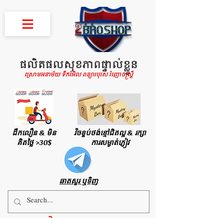
ផលិតផលសុខភាពផ្ទាល់ខ្លួន
ស្រោមអនាម័យ ទឹករំអិល ពន្យារបុរស រំញោចស្រ្តី
ដឹកលឿន & មិន
វិចខ្ចប់ថង់ខ្មៅជិតល្អ & រក្សា
គិតថ្លៃ >30$
ការសម្ងាត់ភ្ញៀវ
ឆាតសួរ ឬទិញ