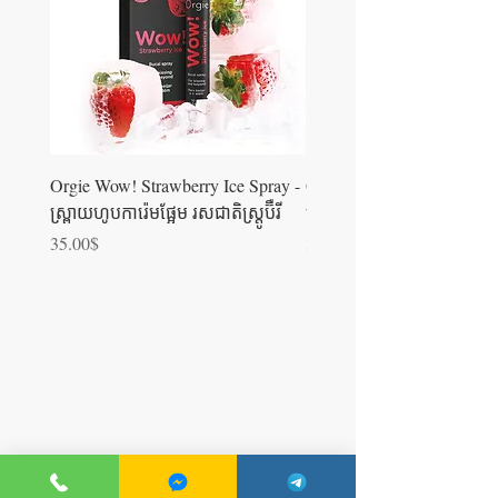
Orgie Wow! Strawberry Ice Spray -
Orgie WOW! Blowjob Spra
ស្រ្ពាយហូបការ៉េមផ្អែម រសជាតិស្ត្រូប៊ឺ​រី
ស្រ្ពាយហូបការ៉េម
Price
Price
35.00$
35.00$