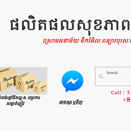
ផលិតផលសុខភាពផ្ទ
ស្រោមអនាម័យ ទឹករំអិល ពន្យារបុរស រំ
Call / 
ប់ថង់ខ្មៅជិតល្អ & រក្សាការ
+8
ឆាតសួរ ឬទិញ
សម្ងាត់ភ្ញៀវ