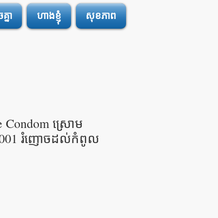
្នា
ហាងខ្ញុំ
សុខភាព
e Condom ស្រោម
001 រំញោចដល់កំពូល