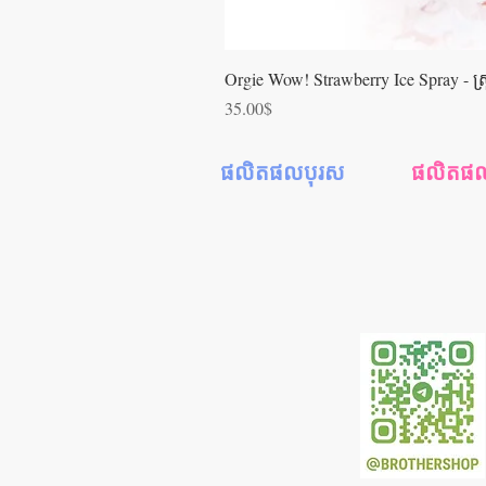
Orgie Wow! Strawberry Ice Spray - ស្រ្ពា
Price
35.00$
ផលិតផលបុរស
ផលិតផលស្
ស្រោមអនាម័យ
ជែលរំញោចស្
ស្ព្រាយពន្យារពេល
ទឹករំអិលស្រ្ត
ជែលរំញោចអារម្មណ៍
ទឹកអនាម័
ទឹករំអិលបុរស
ទឹករំអិលទ្វ