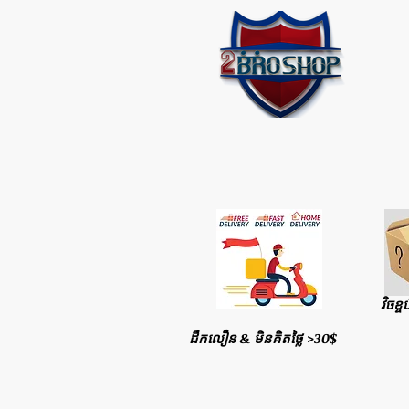
វិចខ្ច
ដឹកលឿន & មិនគិតថ្លៃ >30$