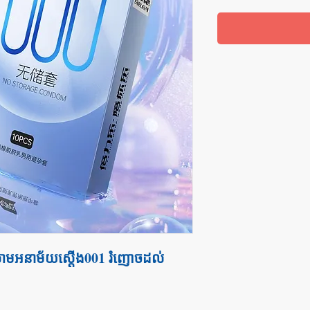
ោមអនាម័យស្តើង001 រំញោចដល់