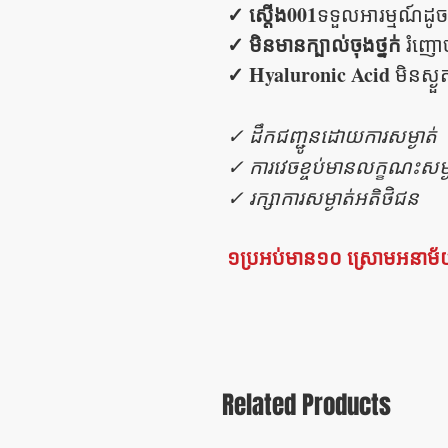
✓ ស្តើង001
ទទួលអារម្មណ៍ដូច
✓ មិនមានក្បាល់ចុងថ្នក់
រំញោ
✓ Hyaluronic Acid
មិនស្ងួ
✓ ដឹកជញ្ជូនដោយការសម្ងាត់
✓ ការវេចខ្ចប់មានលក្ខណះសម្ង
✓ រក្សាការសម្ងាត់អតិថិជន
១ប្រអប់មាន១០ ស្រោមអនាម
Related Products