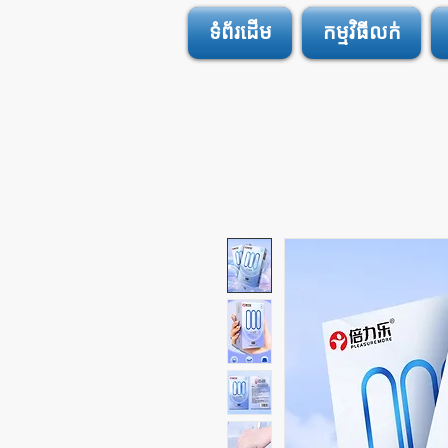
ទំព័រដើម
កម្មវិធីលក់