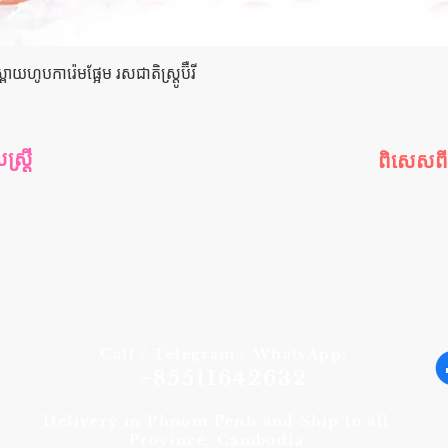
Quick View
យហូបការ៉េមផ្អែម រសជាតិស្ត្រូប៊ឺ​រី
រ្តី
ពិសេសព
រ្តី
កម្មវិធីពិស
ី
ឈុតពិសេ
យ
ផលិតផលលក
ារក្រោយ
ផលិតផលណ
ផលិតផលថ្មី
Call / Telegram / WhatsApp:
+85511642632
Delivery in Phnom Penh and Ship to all
Province, Cambodia