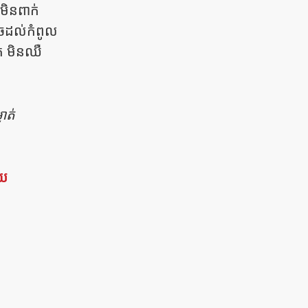
មិនពាក់
ចដល់កំពូល
ត​​ មិនឈឺ
ាត់
័យ