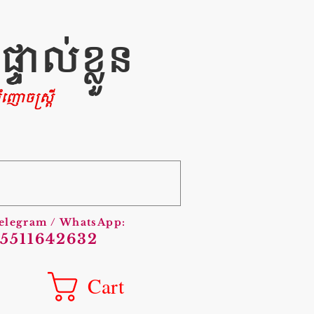
ាល់ខ្លួន
ញោចស្រ្តី
Telegram / WhatsApp:
5511642632
Cart