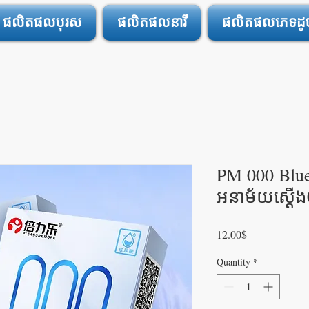
ផលិតផលបុរស
ផលិតផលនារី
ផលិតផលភេទដូចគ
PM 000 Blu
អនាម័យស្តើង
Price
12.00$
Quantity
*