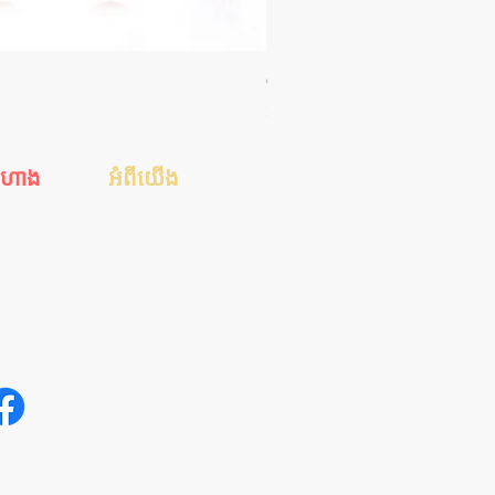
Orgie WOW! Blowjob Spray - ស្រ
Price
35.00$
ីហាង
អំពីយើង
េស
ហាងរបស់ខ្ញុំ
ស
ការទូទាត់ប្រាក់
់ដាច់
ការដឹកជញ្ជូន
ែនាំ
ទាក់ទងមកយើង
អត្ថបទសុខភាពសិច