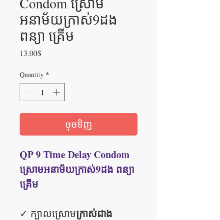
Condom ស្រោម
អនាម័យក្រាស់9ដង
ពន្យា គ្រើម
Price
13.00$
Quantity
*
ចុចទិញ
QP 9 Time Delay Condom
ស្រោមអនាម័យក្រាស់9ដង ពន្យា
គ្រើម
ក្រាស់ជាង
✓ ក្បាលស្រោម