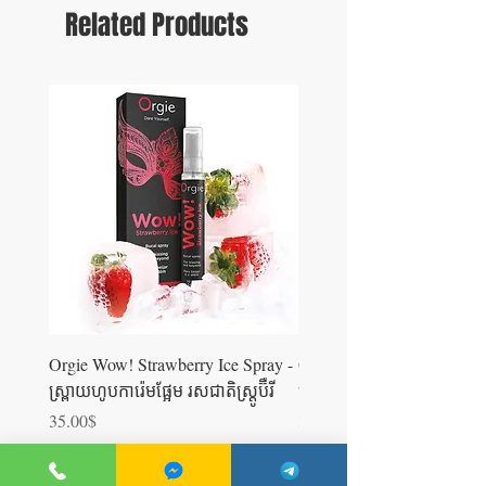
Related Products
Orgie Wow! Strawberry Ice Spray -
Orgie WOW! Blowjob Spra
ស្រ្ពាយហូបការ៉េមផ្អែម រសជាតិស្ត្រូប៊ឺ​រី
ស្រ្ពាយហូបការ៉េម
Price
Price
35.00$
35.00$