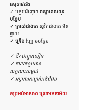
ធម្មតា៩ដង
ពន្យាពេលយូរ
✓ បន្ថយរំញោច
បន្ថែម
✓ ក្រាស់ជាងគេ ស្
វិតជាងគេ មិន
ធ្លាយ
✓ គ្រើម
រំញោចបន្ថែម
✓ ដឹកជញ្ជូនលឿន
✓ ការវេចខ្ចប់មាន
លក្ខណះសម្ងាត់
✓ រក្សាការសម្ងាត់អតិថិជន
១ប្រអប់មាន១០ ស្រោមអនាម័យ