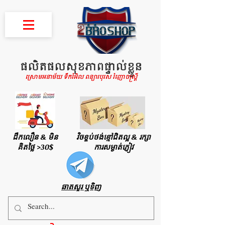
ផលិតផលសុខភាពផ្ទាល់ខ្លួន
ស្រោមអនាម័យ ទឹករំអិល ពន្យារបុរស រំញោចស្រ្តី
ដឹកលឿន & មិន
វិចខ្ចប់ថង់ខ្មៅជិតល្អ & រក្សា
គិតថ្លៃ >30$
ការសម្ងាត់ភ្ញៀវ
ឆាតសួរ ឬទិញ