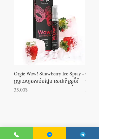
Orgie Wow! Strawberry Ice Spray -
Orgie WOW! Blowjob Spra
ស្រ្ពាយហូបការ៉េមផ្អែម រសជាតិស្ត្រូប៊ឺ​រី
ស្រ្ពាយហូបការ៉េម
Price
Price
35.00$
35.00$