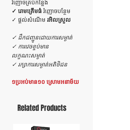
រំញោចគ្រប់កន្លែង
✓ រោមគ្រើមធំ
រំញោចបន្ថែម
រអិលស្រួល
✓ ផ្តល់សំណើម
✓ ដឹកជញ្ជូនដោយការសម្ងាត់
✓ ការវេចខ្ចប់មាន
លក្ខណះសម្ងាត់
✓ រក្សាការសម្ងាត់អតិថិជន
១ប្រអប់មាន១០ ស្រោមអនាម័យ
Related Products