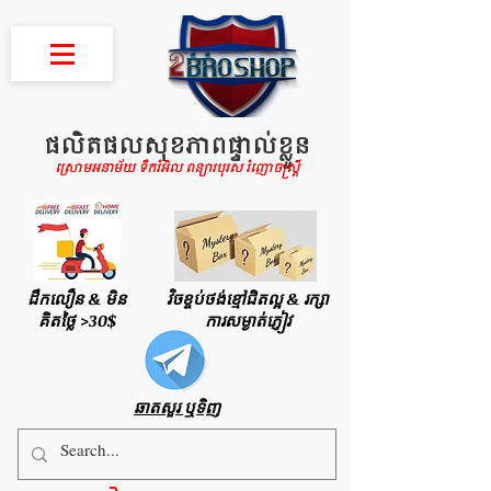
ផលិតផលសុខភាពផ្ទាល់ខ្លួន
ស្រោមអនាម័យ ទឹករំអិល ពន្យារបុរស រំញោចស្រ្តី
ដឹកលឿន & មិន
វិចខ្ចប់ថង់ខ្មៅជិតល្អ & រក្សា
គិតថ្លៃ >30$
ការសម្ងាត់ភ្ញៀវ
ឆាតសួរ ឬទិញ