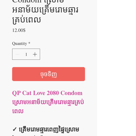
អនាម័យគ្រើមរោមឆ្មារ
គ្រប់ពេល
Price
12.00$
Quantity
*
ចុចទិញ
QP Cat Love 2080 Condom
ស្រោមអនាម័យគ្រើមរោមឆ្មារគ្រប់
ពេល
✓ គ្រើមរោមឆ្មារពេញផ្ទៃស្រោម