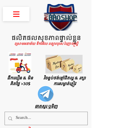
ផលិតផលសុខភាពផ្ទាល់ខ្លួន
ស្រោមអនាម័យ ទឹករំអិល ពន្យារបុរស រំញោចស្រ្តី
ដឹកលឿន & មិន
វិចខ្ចប់ថង់ខ្មៅជិតល្អ & រក្សា
គិតថ្លៃ >30$
ការសម្ងាត់ភ្ញៀវ
ឆាតសួរ ឬទិញ