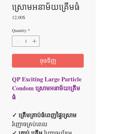
ស្រោមអនាម័យគ្រើមធំ
Price
12.00$
Quantity
*
ចុចទិញ
QP Exciting Large Particle
Condom ស្រោមអនាម័យគ្រើម
ធំ
✓ គ្រើមគ្រាប់ធំពេញផ្ទៃស្រោម
រំញោចគ្រប់ពេល
✓ គ្រាប់ គ្រើម
រំញោចបន្ថែម