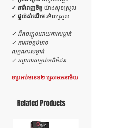
✓ នារីពេញចិត្ត
យ៉ាងសុខស្រួល
✓ ផ្តល់សំណើម
រអិលស្រួល
✓ ដឹកជញ្ជូនដោយការសម្ងាត់
✓ ការវេចខ្ចប់មាន
លក្ខណះសម្ងាត់
✓ រក្សាការសម្ងាត់អតិថិជន
១ប្រអប់មាន១២ ស្រោមអនាម័យ
Related Products