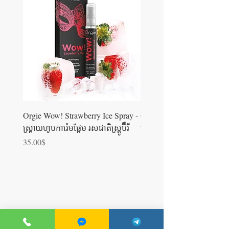
Orgie Wow! Strawberry Ice Spray -
Orgie WOW! Blowjob Spra
ស្រ្ពាយហូបការ៉េមផ្អែម រសជាតិស្ត្រូប៊ឺ​រី
ស្រ្ពាយហូបការ៉េម
Price
Price
35.00$
35.00$