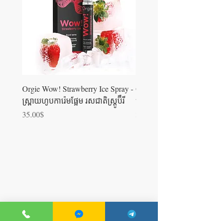
Orgie Wow! Strawberry Ice Spray -
Orgie WOW! Blowjob Spra
ស្រ្ពាយហូបការ៉េមផ្អែម រសជាតិស្ត្រូប៊ឺ​រី
ស្រ្ពាយហូបការ៉េម
Price
Price
35.00$
35.00$