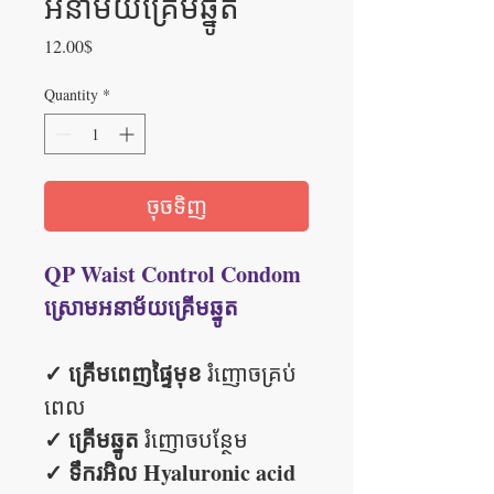
អនាម័យគ្រើមឆ្នូត
Price
12.00$
Quantity
*
ចុចទិញ
QP Waist Control Condom
ស្រោមអនាម័យគ្រើមឆ្នូត
✓ គ្រើមពេញផ្ទៃមុខ
រំញោចគ្រប់
ពេល
✓ គ្រើមឆ្នូត
រំញោចបន្ថែម
✓ ទឹករអិល Hyaluronic acid