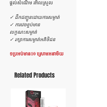
ផ្តល់សំណើម រអិលស្រួល
✓ ដឹកជញ្ជូនដោយការសម្ងាត់
✓ ការវេចខ្ចប់មាន
លក្ខណះសម្ងាត់
✓ រក្សាការសម្ងាត់អតិថិជន
១ប្រអប់មាន10 ស្រោមអនាម័យ
Related Products