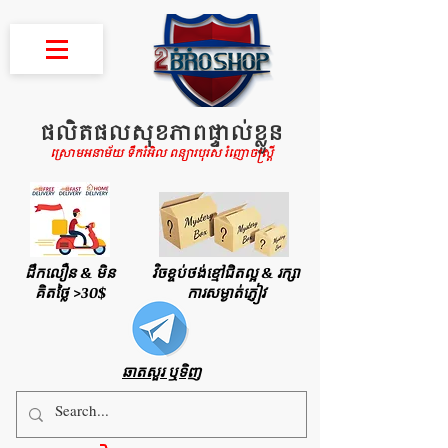
ផលិតផលសុខភាពផ្ទាល់ខ្លួន
ស្រោមអនាម័យ ទឹករំអិល ពន្យារបុរស រំញោចស្រ្តី
ដឹកលឿន & មិន
វិចខ្ចប់ថង់ខ្មៅជិតល្អ & រក្សា
គិតថ្លៃ >30$
ការសម្ងាត់ភ្ញៀវ
ឆាតសួរ ឬទិញ