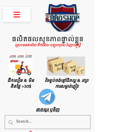
ផលិតផលសុខភាពផ្ទាល់ខ្លួន
ស្រោមអនាម័យ ទឹករំអិល ពន្យារបុរស រំញោចស្រ្តី
ដឹកលឿន & មិន
វិចខ្ចប់ថង់ខ្មៅជិតល្អ & រក្សា
គិតថ្លៃ >30$
ការសម្ងាត់ភ្ញៀវ
ឆាតសួរ ឬទិញ