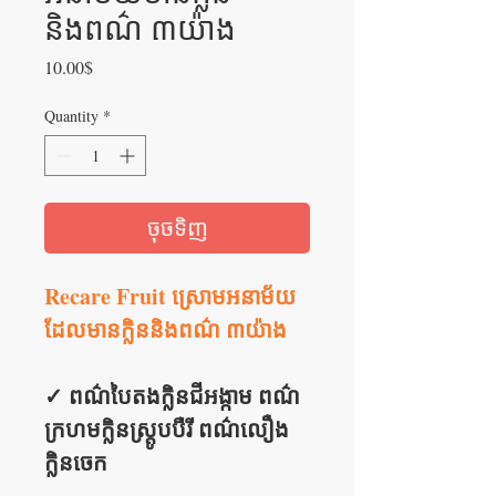
និងពណ៌ ៣យ៉ាង
Price
10.00$
Quantity
*
ចុចទិញ
Recare Fruit ស្រោមអនាម័យ
ដែលមានក្លិននិងពណ៌ ៣យ៉ាង
✓ ពណ៌បៃតងក្លិនជីអង្កាម ពណ៌
ក្រហមក្លិនស្រ្តូបបឺរី ពណ៌លឿង
ក្លិនចេក