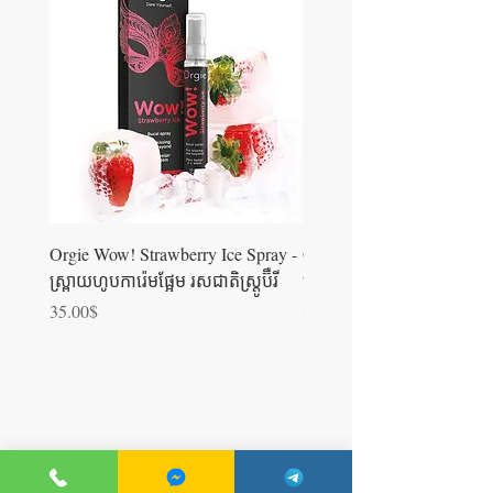
Orgie Wow! Strawberry Ice Spray -
Orgie WOW! Blowjob Spra
ស្រ្ពាយហូបការ៉េមផ្អែម រសជាតិស្ត្រូប៊ឺ​រី
ស្រ្ពាយហូបការ៉េម
Price
Price
35.00$
35.00$