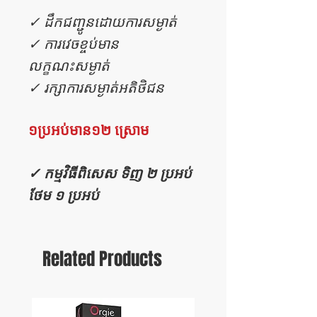
✓ ដឹកជញ្ជូនដោយការសម្ងាត់
✓ ការវេចខ្ចប់មាន
លក្ខណះសម្ងាត់
✓ រក្សាការសម្ងាត់អតិថិជន
១ប្រអប់មាន១២ ស្រោម
✓ កម្មវិធីពិសេស ទិញ ២ ប្រអប់
ថែម ១ ប្រអប់
Related Products