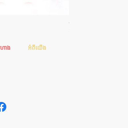
Orgie WOW! Blowjob Spray - ស្រ
Price
35.00$
ីហាង
អំពីយើង
េស
ហាងរបស់ខ្ញុំ
ស
ការទូទាត់ប្រាក់
់ដាច់
ការដឹកជញ្ជូន
ែនាំ
ទាក់ទងមកយើង
អត្ថបទសុខភាពសិច