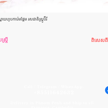
Quick View
យហូបការ៉េមផ្អែម រសជាតិស្ត្រូប៊ឺ​រី
រ្តី
ពិសេសព
រ្តី
កម្មវិធីពិស
ី
ឈុតពិសេ
យ
ផលិតផលលក
ារក្រោយ
ផលិតផលណ
ផលិតផលថ្មី
Call / Telegram / WhatsApp:
+85511642632
Delivery in Phnom Penh and Ship to all
Province, Cambodia