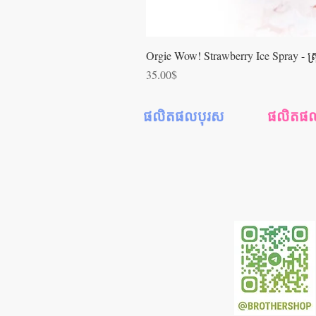
Orgie Wow! Strawberry Ice Spray - ស្រ្ពា
Price
35.00$
ផលិតផលបុរស
ផលិតផលស្
ស្រោមអនាម័យ
ជែលរំញោចស្
ស្ព្រាយពន្យារពេល
ទឹករំអិលស្រ្ត
ជែលរំញោចអារម្មណ៍
ទឹកអនាម័
ទឹករំអិលបុរស
ទឹករំអិលទ្វ