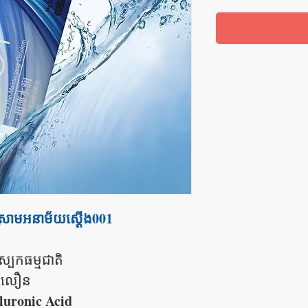
រោមអនាម័យស្តើង001
្បែកធម្មជាតិ
ានលឿន
luronic Acid