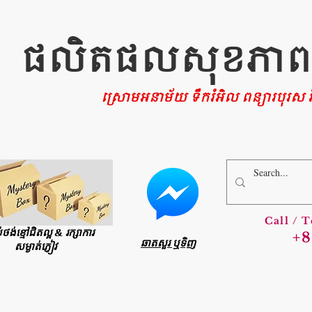
ផលិតផលសុខភាពផ្ទ
ស្រោមអនាម័យ ទឹករំអិល ពន្យារបុរស រំ
Call / 
ប់ថង់ខ្មៅជិតល្អ & រក្សាការ
+8
ឆាតសួរ ឬទិញ
សម្ងាត់ភ្ញៀវ