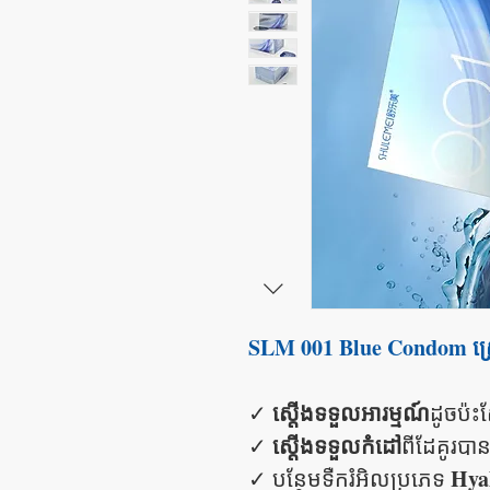
SLM 001 Blue Condom ស្
ស្តើងទទួលអារម្មណ៍
✓
ដូចប៉ះស
ស្តើងទទួលកំដៅ
✓
ពីដែគូរប
Hya
✓ បន្ថែមទឺករំអិលប្រភេទ