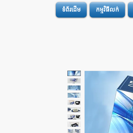
ទំព័រដើម
កម្មវិធីលក់