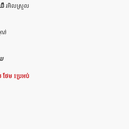
នឈឺ
រអិលស្រួល
ាត់
័យ
់ ថែម 1ប្រអប់