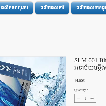
ផលិតផលបុរស
ផលិតផលនារី
ផលិតផលភេទដូចគ
SLM 001 Bl
អនាម័យស្តើង
Price
14.00$
Quantity
*