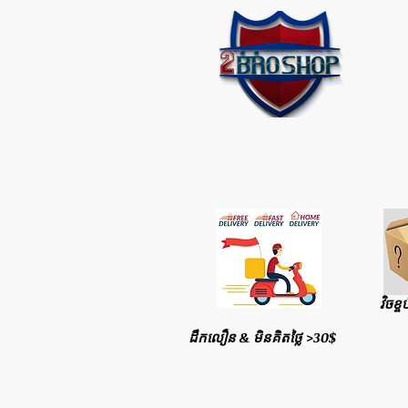
វិចខ្ច
ដឹកលឿន & មិនគិតថ្លៃ >30$