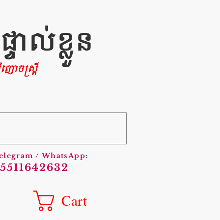
ាល់ខ្លួន
ញោចស្រ្តី
Telegram / WhatsApp:
5511642632
Cart