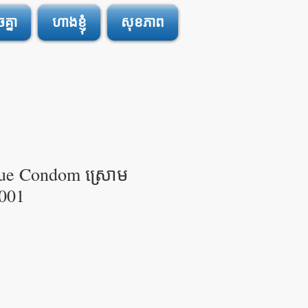
្នា
ហាងខ្ញុំ
សុខភាព
ue Condom ស្រោម
001