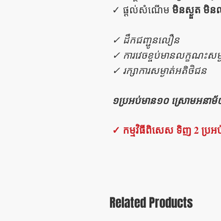
មិនស្ងួត​​ មិ
✓ ផ្តល់សំណើម
✓ ដឹកជញ្ជូនលឿន
✓ ការវេចខ្ចប់មានលក្ខណះសម្ង
✓ រក្សាការសម្ងាត់អតិថិជន
១ប្រអប់មាន១០ ស្រោមអនាម
✓ កម្មវិធីពិសេស ទិញ 2 ប្រអប
Related Products