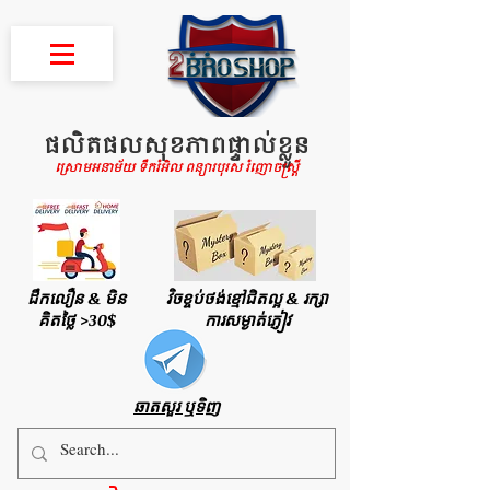
ផលិតផលសុខភាពផ្ទាល់ខ្លួន
ស្រោមអនាម័យ ទឹករំអិល ពន្យារបុរស រំញោចស្រ្តី
ដឹកលឿន & មិន
វិចខ្ចប់ថង់ខ្មៅជិតល្អ & រក្សា
គិតថ្លៃ >30$
ការសម្ងាត់ភ្ញៀវ
ឆាតសួរ ឬទិញ