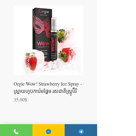
Orgie Wow! Strawberry Ice Spray -
Orgie WOW! Blowjob Spra
ស្រ្ពាយហូបការ៉េមផ្អែម រសជាតិស្ត្រូប៊ឺ​រី
ស្រ្ពាយហូបការ៉េម
Price
Price
35.00$
35.00$