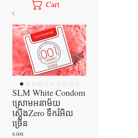
Cart
SLM White Condom
ស្រោមអនាម័យ
ស្តើងZero ទឹករំអិល
ច្រើន
Price
8.00$