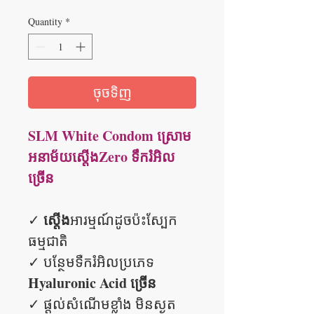
Quantity
*
ចុចទិញ
SLM White Condom ស្រោម
អនាម័យស្តើងZero ទឹករំអិល
ច្រើន
ស្តើង
✓
អារម្មណ៍ដូចប៉ះស្បែក
ធម្មជាតិ
✓ បន្ថែមទឺករំអិលប្រភេទ
Hyaluronic Acid ច្រើន
✓ ផ្តល់សំណើមខ្លាំង មិនស្ងួត​​