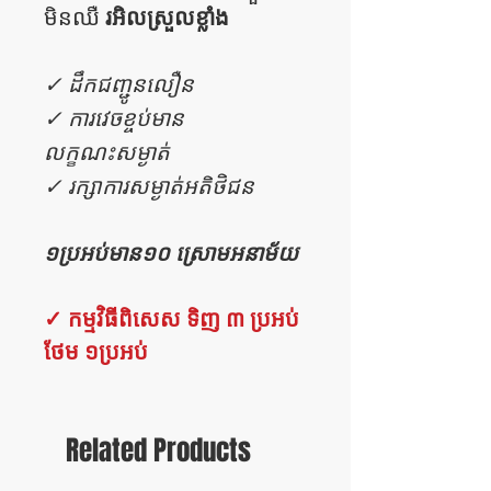
រអិលស្រួលខ្លាំង
មិនឈឺ
✓ ដឹកជញ្ជូនលឿន
✓ ការវេចខ្ចប់មាន
លក្ខណះសម្ងាត់
✓ រក្សាការសម្ងាត់អតិថិជន
១ប្រអប់មាន១០ ស្រោមអនាម័យ
✓ កម្មវិធីពិសេស ទិញ ៣ ប្រអប់
ថែម ១ប្រអប់
Related Products