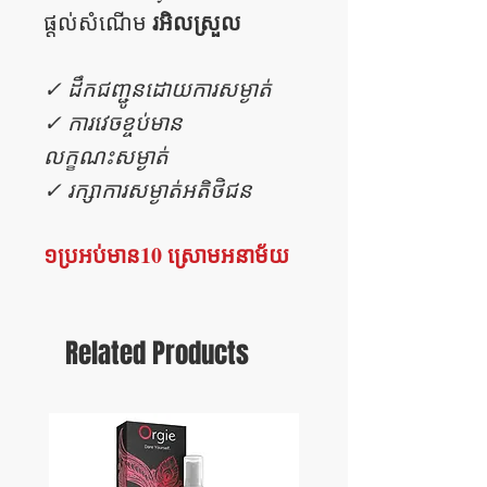
រអិលស្រួល
ផ្តល់សំណើម
✓ ដឹកជញ្ជូនដោយការសម្ងាត់
✓ ការវេចខ្ចប់មាន
លក្ខណះសម្ងាត់
✓ រក្សាការសម្ងាត់អតិថិជន
១ប្រអប់មាន10 ស្រោមអនាម័យ
Related Products