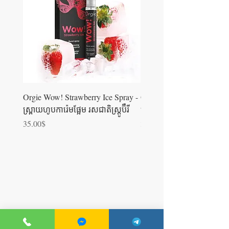
Orgie Wow! Strawberry Ice Spray -
Orgie WOW! Blowjob Spra
ស្រ្ពាយហូបការ៉េមផ្អែម រសជាតិស្ត្រូប៊ឺ​រី
ស្រ្ពាយហូបការ៉េម
Price
Price
35.00$
35.00$