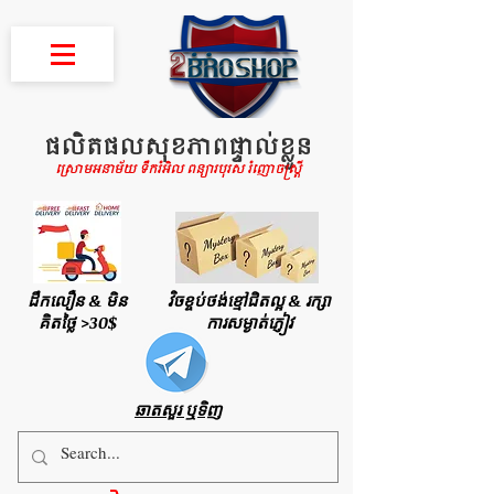
ផលិតផលសុខភាពផ្ទាល់ខ្លួន
ស្រោមអនាម័យ ទឹករំអិល ពន្យារបុរស រំញោចស្រ្តី
ដឹកលឿន & មិន
វិចខ្ចប់ថង់ខ្មៅជិតល្អ & រក្សា
គិតថ្លៃ >30$
ការសម្ងាត់ភ្ញៀវ
ឆាតសួរ ឬទិញ