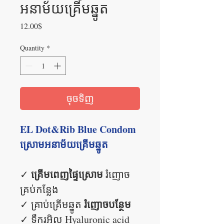
អនាម័យគ្រើមឆ្នូត
Price
12.00$
Quantity
*
ចុចទិញ
EL Dot&Rib Blue Condom
ស្រោមអនាម័យគ្រើមឆ្នូត
គ្រើមពេញផ្ទៃស្រោម
✓
រំញោច
គ្រប់កន្លែង
រំញោចបន្ថែម
✓ គ្រាប់គ្រើមឆ្នូត
✓ ទឹករអិល Hyaluronic acid