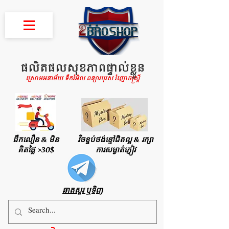
ផលិតផលសុខភាពផ្ទាល់ខ្លួន
ស្រោមអនាម័យ ទឹករំអិល ពន្យារបុរស រំញោចស្រ្តី
ដឹកលឿន & មិន
វិចខ្ចប់ថង់ខ្មៅជិតល្អ & រក្សា
គិតថ្លៃ >30$
ការសម្ងាត់ភ្ញៀវ
ឆាតសួរ ឬទិញ