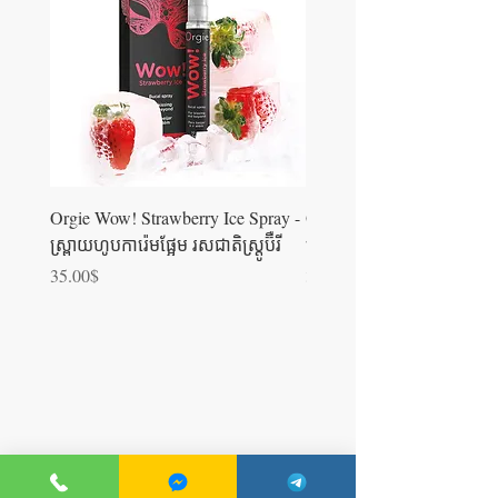
Orgie Wow! Strawberry Ice Spray -
Orgie WOW! Blowjob Spra
ស្រ្ពាយហូបការ៉េមផ្អែម រសជាតិស្ត្រូប៊ឺ​រី
ស្រ្ពាយហូបការ៉េម
Price
Price
35.00$
35.00$