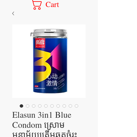
Cart
Elasun 3in1 Blue
Condom ស្រោម
អនាម័យគ្រើមឆ្នូតចំរុះ