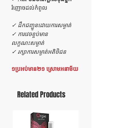
រំញោចដល់កំពូល
✓ ដឹកជញ្ជូនដោយការសម្ងាត់
✓ ការវេចខ្ចប់មាន
លក្ខណះសម្ងាត់
✓ រក្សាការសម្ងាត់អតិថិជន
១ប្រអប់មាន២១ ស្រោមអនាម័យ
Related Products