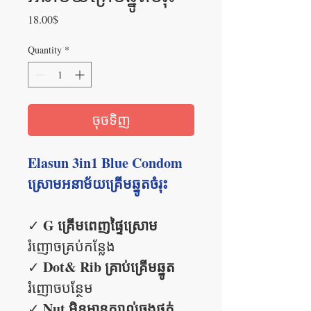
Price
18.00$
Quantity
*
ចុចទិញ
Elasun 3in1 Blue Condom
ស្រោមអនាម័យគ្រើមឆ្នូតចំរុះ
G គ្រើមពេញផ្ទៃស្រោម
✓
រំញោចគ្រប់កន្លែង
Dot& Rib គ្រាប់គ្រើមឆ្នូត
✓
រំញោចបន្ថែម
Nut មិនមានក្បាល់ចុងថ្នក់
✓