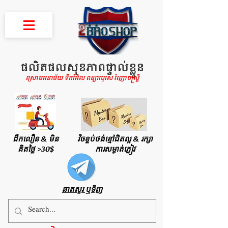
ផលិតផលសុខភាពផ្ទាល់ខ្លួន
ស្រោមអនាម័យ ទឹករំអិល ពន្យារបុរស រំញោចស្រ្តី
ដឹកលឿន & មិន
វិចខ្ចប់ថង់ខ្មៅជិតល្អ & រក្សា
គិតថ្លៃ >30$
ការសម្ងាត់ភ្ញៀវ
ឆាតសួរ ឬទិញ