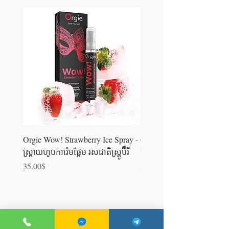
Orgie Wow! Strawberry Ice Spray -
Orgie WOW! Blowjob Spra
ស្រ្ពាយហូបការ៉េមផ្អែម រសជាតិស្ត្រូប៊ឺ​រី
ស្រ្ពាយហូបការ៉េម
Price
Price
35.00$
35.00$