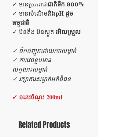
ជាតិទឹក ១០០%
✓​ មានប្រភពជា
pH ដូច
✓​ មានសំណើមនិង
ធម្មជាតិ
រអិលស្រួល
✓​ មិនតឹង មិនស្ងួត
✓ ដឹកជញ្ជូនដោយការសម្ងាត់
✓ ការវេចខ្ចប់មាន
លក្ខណះសម្ងាត់
✓ រក្សាការសម្ងាត់អតិថិជន
✓​ ១ដបចំណុះ 200ml
Related Products