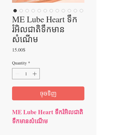
ME Lube Heart ទឹក
រំអិលជាតិទឹកមាន
សំណើម
Price
15.00$
Quantity
*
ចុចទិញ
ME Lube Heart ទឹករំអិលជាតិ
ទឹកមានសំណើម