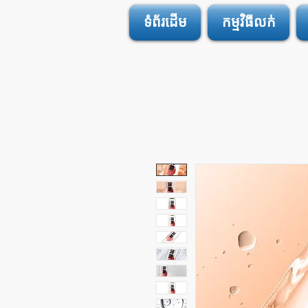
ទំព័រដើម
កម្មវិធីលក់