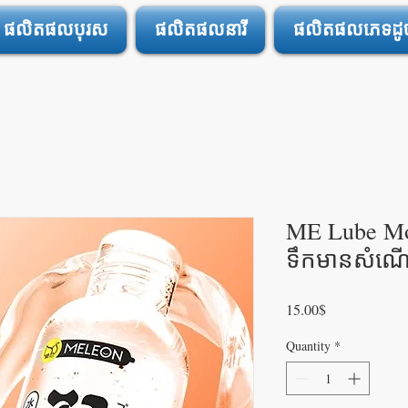
ផលិតផលបុរស
ផលិតផលនារី
ផលិតផលភេទដូចគ
ME Lube Moi
ទឹកមានសំណើ
Price
15.00$
Quantity
*