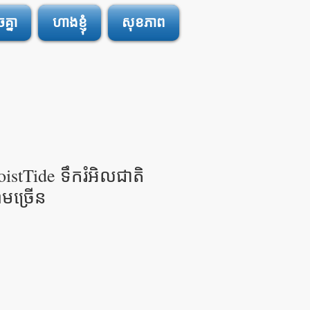
្នា
ហាងខ្ញុំ
សុខភាព
stTide ទឹករំអិលជាតិ
មច្រើន