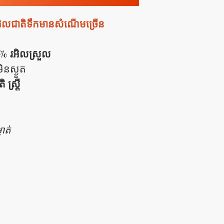
អិលជាតិទឹកមានសំណើមច្រើន
%​ រអិលស្រួល
ិនស្ងួត
ស្រ្តី
ាត់