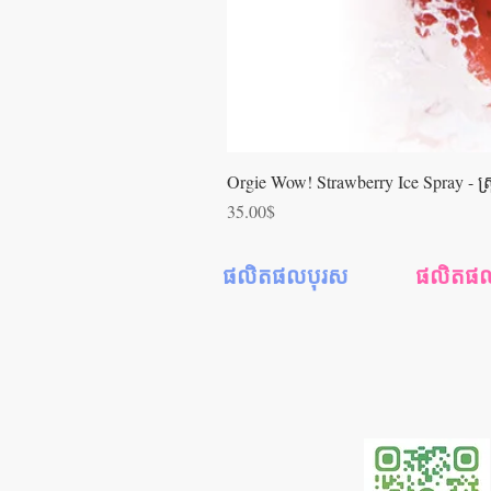
Orgie Wow! Strawberry Ice Spray - ស្រ្ពា
Price
35.00$
ផលិតផលបុរស
ផលិតផលស្
ស្រោមអនាម័យ
ជែលរំញោចស្
ស្ព្រាយពន្យារពេល
ទឹករំអិលស្រ្ត
ជែលរំញោចអារម្មណ៍
ទឹកអនាម័
ទឹករំអិលបុរស
ទឹករំអិលទ្វ