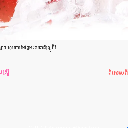
Quick View
យហូបការ៉េមផ្អែម រសជាតិស្ត្រូប៊ឺ​រី
រ្តី
ពិសេសព
រ្តី
កម្មវិធីពិស
ី
ឈុតពិសេ
យ
ផលិតផលលក
ារក្រោយ
ផលិតផលណ
ផលិតផលថ្មី
Call / Telegram / WhatsApp: