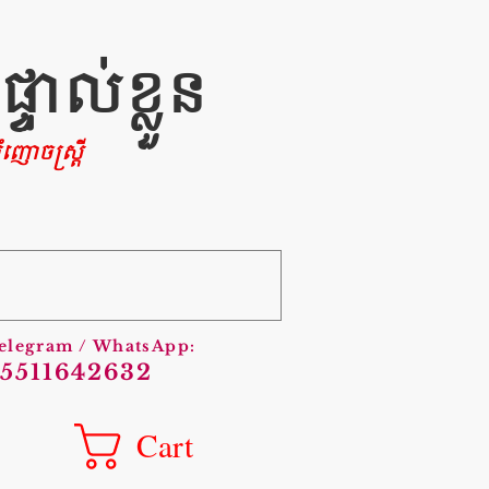
ាល់ខ្លួន
ញោចស្រ្តី
Telegram / WhatsApp:
5511642632
Cart