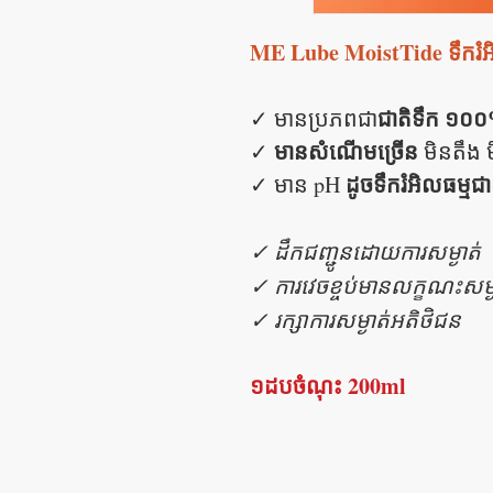
ME Lube MoistTide ទឹករំ
ជាតិទឹក ១០០
✓​ មានប្រភពជា
មានសំណើមច្រើន
✓​
មិនតឹង ម
ដូចទឹករំអិលធម្មជាតិ 
✓​ មាន pH
✓ ដឹកជញ្ជូនដោយការសម្ងាត់
✓ ការវេចខ្ចប់មានលក្ខណះសម្ង
✓ រក្សាការសម្ងាត់អតិថិជន
១ដបចំណុះ 200ml