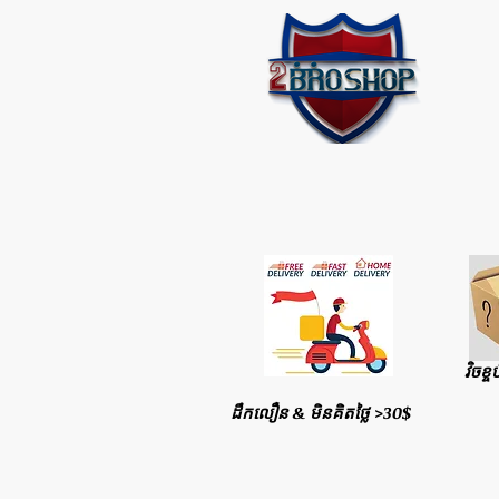
វិចខ្ច
ដឹកលឿន & មិនគិតថ្លៃ >30$