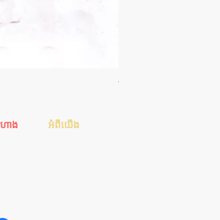
Orgie WOW! Blowjob Spray - ស្រ
Price
35.00$
ីហាង
អំពីយើង
េស
ហាងរបស់ខ្ញុំ
ស
ការទូទាត់ប្រាក់
់ដាច់
ការដឹកជញ្ជូន
ែនាំ
ទាក់ទងមកយើង
អត្ថបទសុខភាពសិច