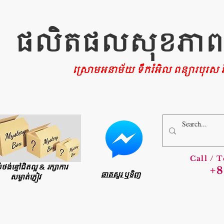
ផលិតផលសុខភាពផ្ទ
ស្រោមអនាម័យ ទឹករំអិល ពន្យារបុរស រំ
Call / 
ប់ថង់ខ្មៅជិតល្អ & រក្សាការ
+8
ឆាតសួរ ឬទិញ
សម្ងាត់ភ្ញៀវ