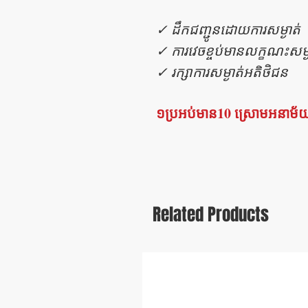
✓ ដឹកជញ្ជូនដោយការសម្ងាត់
✓ ការវេចខ្ចប់មានលក្ខណះសម្ង
✓ រក្សាការសម្ងាត់អតិថិជន
១ប្រអប់មាន10 ស្រោមអនាម័
Related Products