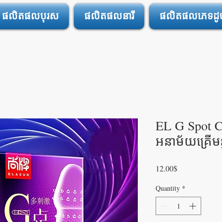
ផលិតផលបុរស
ផលិតផលនារី
ផលិតផលភេទដូចគ
EL G Spot 
អនាម័យគ្រើមឆ
Price
12.00$
Quantity
*