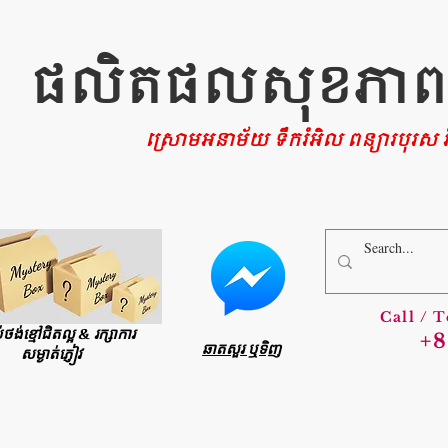
ផលិតផលសុខភាពផ្ទ
ស្រោមអនាម័យ ទឹករំអិល ពន្យារបុរស រំ
Call / 
ប់ថង់ខ្មៅជិតល្អ & រក្សាការ
+8
ឆាតសួរ ឬទិញ
សម្ងាត់ភ្ញៀវ