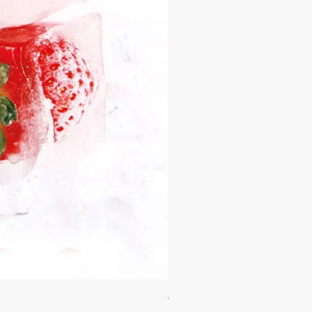
Orgie WOW! Blowjob Spray - ស្រ