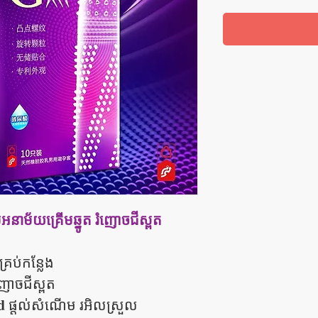
ាម័យគ្រើមឆ្នូត រំញោចជីស្ពត
្រប់កន្លែង
ញោចជីស្ពត
d
ផ្តល់សំណើម រអិលស្រួល