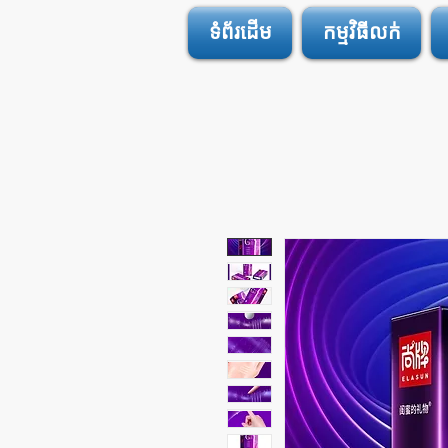
ទំព័រដើម
កម្មវិធីលក់