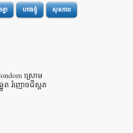
្នា
ហាងខ្ញុំ
សុខភាព
Condom ស្រោម
្នូត រំញោចជីស្ពត