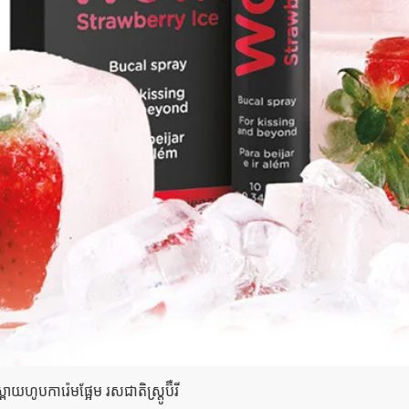
Quick View
យហូបការ៉េមផ្អែម រសជាតិស្ត្រូប៊ឺ​រី