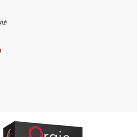
ាត់
យ