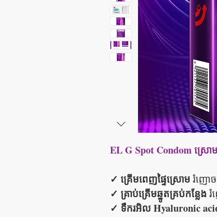
EL G Spot Condom ស្រោមអន
✓ គ្រើមពេញផ្ទៃស្រោម
រំញោចគ
✓ គ្រាប់គ្រើមឆ្នូតគ្រប់កន្លែង
រំ
✓ ទឹករអិល Hyaluronic aci