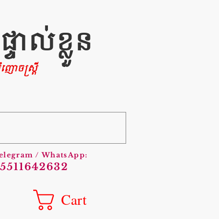
ាល់ខ្លួន
ញោចស្រ្តី
Telegram / WhatsApp:
5511642632
Cart