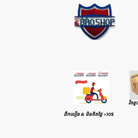
វិចខ្ច
ដឹកលឿន & មិនគិតថ្លៃ >30$