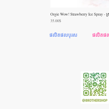
Orgie Wow! Strawberry Ice Spray - ស្រ្ពា
Price
35.00$
ផលិតផលបុរស
ផលិតផលស្
ស្រោមអនាម័យ
ជែលរំញោចស្
ស្ព្រាយពន្យារពេល
ទឹករំអិលស្រ្ត
ជែលរំញោចអារម្មណ៍
ទឹកអនាម័
ទឹករំអិលបុរស
ទឹករំអិលទ្វ