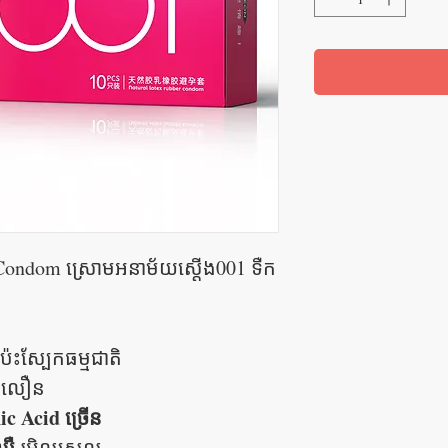
ondom ស្រោមអនាម័យស្តើង001 ទឺក
៉ះស្បែកធម្មជាតិ
នលឿន
c Acid ច្រើន
នឈឺ
រអិលស្រួល