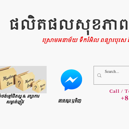
ផលិតផលសុខភាពផ្ទ
ស្រោមអនាម័យ ទឹករំអិល ពន្យារបុរស រំ
Call / 
ប់ថង់ខ្មៅជិតល្អ & រក្សាការ
+8
ឆាតសួរ ឬទិញ
សម្ងាត់ភ្ញៀវ