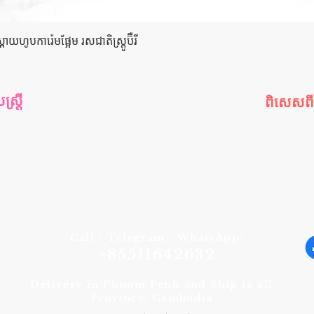
Quick View
យហូបការ៉េមផ្អែម រសជាតិស្ត្រូប៊ឺ​រី
រ្តី
ពិសេសព
រ្តី
កម្មវិធីពិស
ី
ឈុតពិសេ
យ
ផលិតផលលក
ារក្រោយ
ផលិតផលណ
ផលិតផលថ្មី
Call / Telegram / WhatsApp:
+85511642632
Delivery in Phnom Penh and Ship to all
Province, Cambodia