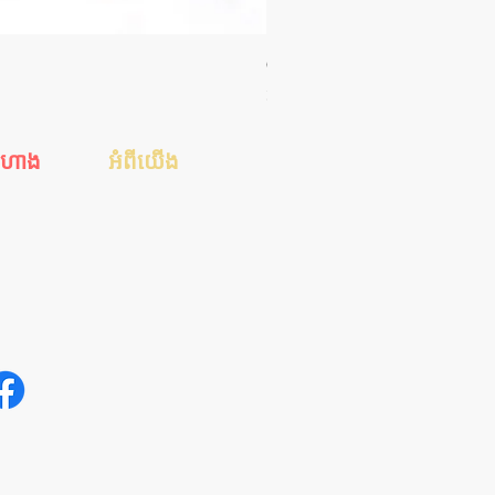
Orgie WOW! Blowjob Spray - ស្រ
Price
35.00$
ីហាង
អំពីយើង
េស
ហាងរបស់ខ្ញុំ
ស
ការទូទាត់ប្រាក់
់ដាច់
ការដឹកជញ្ជូន
ែនាំ
ទាក់ទងមកយើង
អត្ថបទសុខភាពសិច