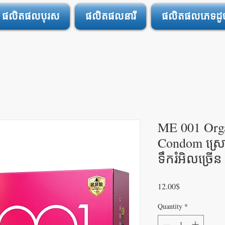
ផលិតផលបុរស
ផលិតផលនារី
ផលិតផលភេទដូចគ
ME 001 Org
Condom ស្រ
ទឹករំអិលច្រើន
Price
12.00$
Quantity
*