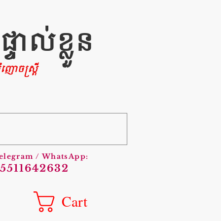
ាល់ខ្លួន
ញោចស្រ្តី
Telegram / WhatsApp:
5511642632
Cart