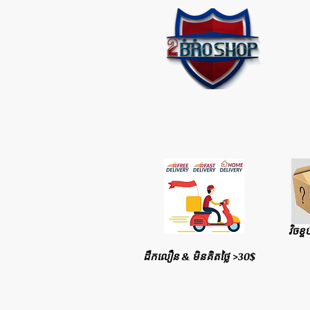
វិចខ្ច
ដឹកលឿន & មិនគិតថ្លៃ >30$