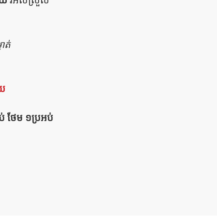
ាត់
័យ
ប់ ថែម ១ប្រអប់