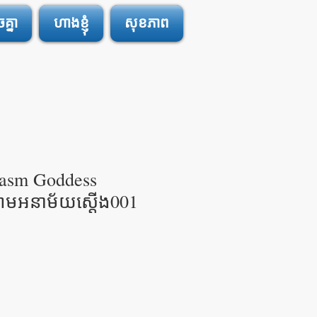
្នា
ហាងខ្ញុំ
សុខភាព
asm Goddess
ោមអនាម័យស្តើង001