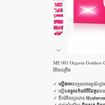
ME 001 Orgasm Goddess C
រំអិលច្រើន
ស្តើង001
✓
ទទួលអារម្មណ៍ដូចប
ទទួលកំដៅពីដែគូរ
✓ ស្តើង
បា
Hyaluroni
✓ ទឺករំអិលប្រភេទ
មិនស្ងួត​​ មិ
✓ ផ្តល់សំណើម