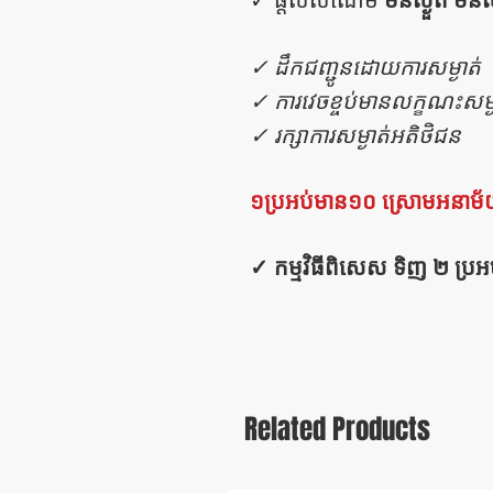
✓ ដឹកជញ្ជូនដោយការសម្ងាត់
✓ ការវេចខ្ចប់មានលក្ខណះសម្ង
✓ រក្សាការសម្ងាត់អតិថិជន
១ប្រអប់មាន១០ ស្រោមអនាម
✓ កម្មវិធីពិសេស ទិញ ២ ប្រអ
Related Products