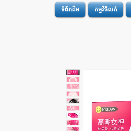
ទំព័រដើម
កម្មវិធីលក់