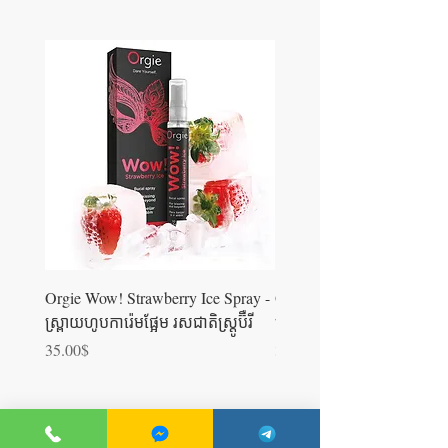
Orgie Wow! Strawberry Ice Spray -
Orgie WOW! Blowjob Spra
ស្រ្ពាយហូបការ៉េមផ្អែម រសជាតិស្ត្រូប៊ឺ​រី
ស្រ្ពាយហូបការ៉េម
Price
Price
35.00$
35.00$