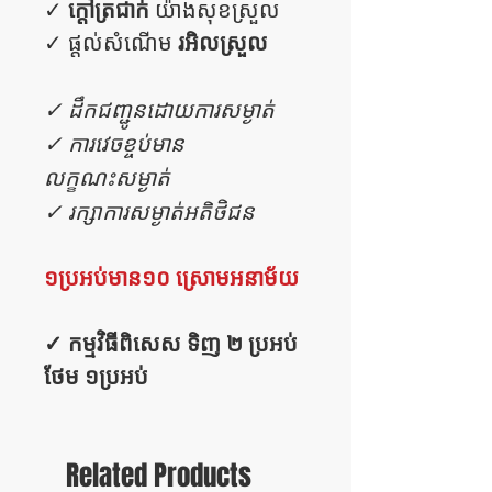
ក្តៅត្រជាក់
✓
យ៉ាងសុខស្រួល
រអិលស្រួល
✓ ផ្តល់សំណើម
✓ ដឹកជញ្ជូនដោយការសម្ងាត់
✓ ការវេចខ្ចប់មាន
លក្ខណះសម្ងាត់
✓ រក្សាការសម្ងាត់អតិថិជន
១ប្រអប់មាន១០ ស្រោមអនាម័យ
✓ កម្មវិធីពិសេស ទិញ ២ ប្រអប់
ថែម ១ប្រអប់
Related Products