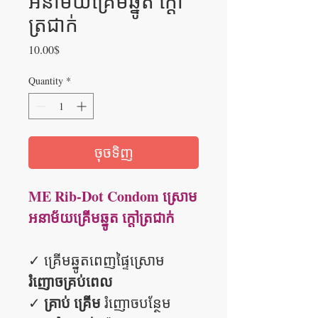
អនាម័យគ្រើមឆ្នូត ក្តៅ
ត្រជាក់
Price
10.00$
Quantity
*
ចុចទិញ
ME Rib-Dot Condom ស្រោម
អនាម័យគ្រើមឆ្នូត ក្តៅត្រជាក់
✓ គ្រើមឆ្នូតពេញផ្ទៃស្រោម
រំញោចគ្រប់ពេល
គ្រាប់ គ្រើម
✓
រំញោចបន្ថែម