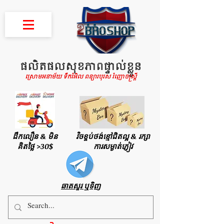
ផលិតផលសុខភាពផ្ទាល់ខ្លួន
ស្រោមអនាម័យ ទឹករំអិល ពន្យារបុរស រំញោចស្រ្តី
ដឹកលឿន & មិន
វិចខ្ចប់ថង់ខ្មៅជិតល្អ & រក្សា
គិតថ្លៃ >30$
ការសម្ងាត់ភ្ញៀវ
ឆាតសួរ ឬទិញ