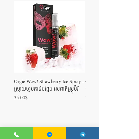
Orgie Wow! Strawberry Ice Spray -
Orgie WOW! Blowjob Spra
ស្រ្ពាយហូបការ៉េមផ្អែម រសជាតិស្ត្រូប៊ឺ​រី
ស្រ្ពាយហូបការ៉េម
Price
Price
35.00$
35.00$