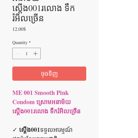
ស្តើង001រលោង ទឹក
រំអិលច្រើន
Price
12.00$
Quantity
*
ចុចទិញ
ME 001 Smooth Pink
Condom ស្រោមអនាម័យ
ស្តើង001រលោង ទឹករំអិលច្រើន
ស្តើង001
✓
ទទួលអារម្មណ៍