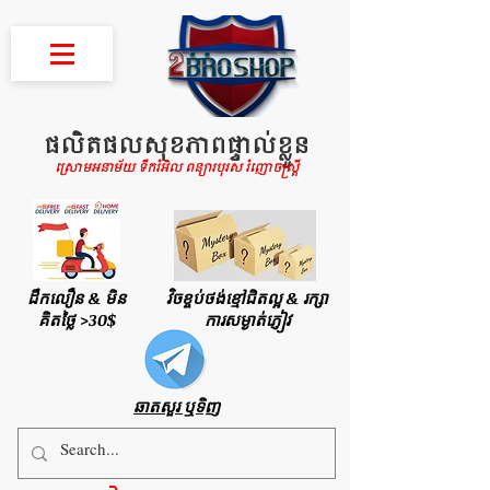
ផលិតផលសុខភាពផ្ទាល់ខ្លួន
ស្រោមអនាម័យ ទឹករំអិល ពន្យារបុរស រំញោចស្រ្តី
ដឹកលឿន & មិន
វិចខ្ចប់ថង់ខ្មៅជិតល្អ & រក្សា
គិតថ្លៃ >30$
ការសម្ងាត់ភ្ញៀវ
ឆាតសួរ ឬទិញ