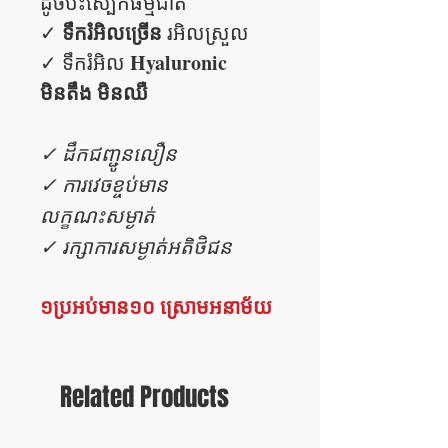
ដូចប៉ះស្បែកធម្មជាតិ
ទឹករំអិលច្រើន
✓
រអិលស្រួល
Hyaluronic
✓ ទឹករំអិល
មិនតឹង មិនឈឺ
✓ ដឹកជញ្ជូនលឿន
✓ ការវេចខ្ចប់មាន
លក្ខណះសម្ងាត់
✓ រក្សាការសម្ងាត់អតិថិជន
១ប្រអប់មាន១០ ស្រោមអនាម័យ
Related Products