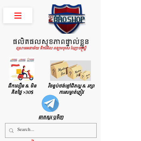
ផលិតផលសុខភាពផ្ទាល់ខ្លួន
ស្រោមអនាម័យ ទឹករំអិល ពន្យារបុរស រំញោចស្រ្តី
ដឹកលឿន & មិន
វិចខ្ចប់ថង់ខ្មៅជិតល្អ & រក្សា
គិតថ្លៃ >30$
ការសម្ងាត់ភ្ញៀវ
ឆាតសួរ ឬទិញ