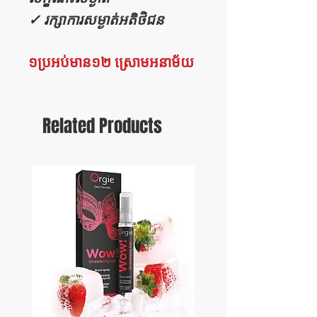
✓ រក្សាការសម្ងាត់អតិថិជន
១ប្រអប់មាន១២ ស្រោមអនាម័យ
Related Products