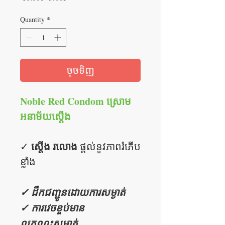
Price
Price
Quantity
*
ចុចទិញ
Noble Red Condom ស្រោម
អនាម័យស្ដើង
ស្តើង រលោង
✓
ផ្តល់នូវភាពរំភើប
ខ្លាំង
✓ ដឹកជញ្ជូនដោយការសម្ងាត់
✓ ការវេចខ្ចប់មាន
លក្ខណះសម្ងាត់