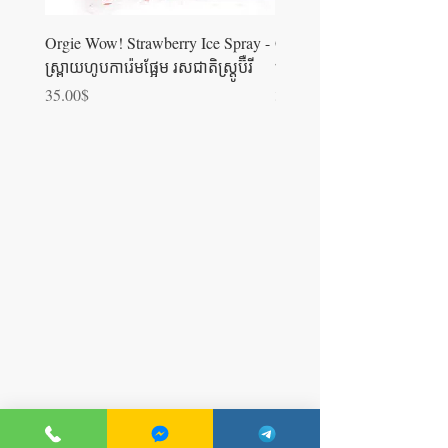
Orgie Wow! Strawberry Ice Spray -
Orgie WOW! Blowjob Spra
ស្រ្ពាយហូបការ៉េមផ្អែម រសជាតិស្ត្រូប៊ឺ​រី
ស្រ្ពាយហូបការ៉េម
Price
Price
35.00$
35.00$