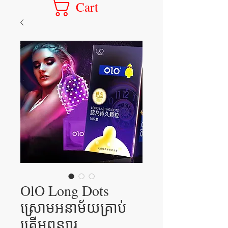
Cart
OlO Long Dots
ស្រោមអនាម័យគ្រាប់
គ្រើមពន្យារ