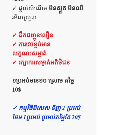
មិនស្ងួត​​ មិនឈឺ
✓ ផ្តល់សំណើម
រអិលស្រួល
✓ ដឹកជញ្ជូនលឿន
✓ ការវេចខ្ចប់មាន
លក្ខណះសម្ងាត់
✓ រក្សាការសម្ងាត់អតិថិជន
១ប្រអប់មាន១០ ស្រោម តម្លៃ
10$
✓ កម្មវិធីពិសេស ទិញ 2 ប្រអប់
ថែម 1ប្រអប់ ប្រអប់​តម្លៃតែ 20$