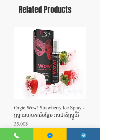
Related Products
Orgie Wow! Strawberry Ice Spray -
Orgie WOW! Blowjob Spra
ស្រ្ពាយហូបការ៉េមផ្អែម រសជាតិស្ត្រូប៊ឺ​រី
ស្រ្ពាយហូបការ៉េម
Price
Price
35.00$
35.00$