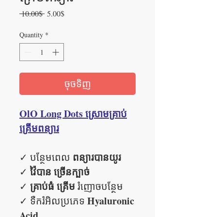
Regular
Sale
 10.00$ 
5.00$
Price
Price
Quantity
*
ចុចទិញ
OlO Long Dots ស្រោមគ្រាប់
គ្រើមពន្យារ
ពន្យារបានយូរ
✓ បន្ថែមពេល
វ៉ៃបាន ច្រើនក្បាច់
✓
គ្រាប់ធំ គ្រើម
✓
រំញោចបន្ថែម
Hyaluronic
✓ ទឺករំអិលប្រភេទ
Acid