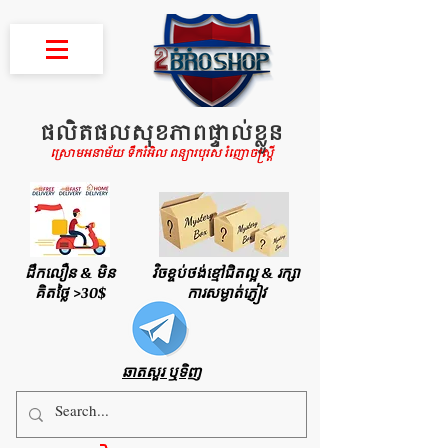
ផលិតផលសុខភាពផ្ទាល់ខ្លួន
ស្រោមអនាម័យ ទឹករំអិល ពន្យារបុរស រំញោចស្រ្តី
ដឹកលឿន & មិន
វិចខ្ចប់ថង់ខ្មៅជិតល្អ & រក្សា
គិតថ្លៃ >30$
ការសម្ងាត់ភ្ញៀវ
ឆាតសួរ ឬទិញ