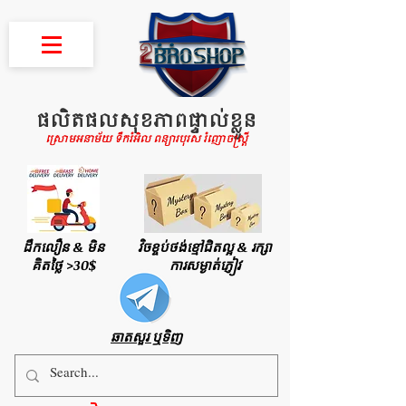
ផលិតផលសុខភាពផ្ទាល់ខ្លួន
ស្រោមអនាម័យ ទឹករំអិល ពន្យារបុរស រំញោចស្រ្តី
ដឹកលឿន & មិន
វិចខ្ចប់ថង់ខ្មៅជិតល្អ & រក្សា
គិតថ្លៃ >30$
ការសម្ងាត់ភ្ញៀវ
ឆាតសួរ ឬទិញ