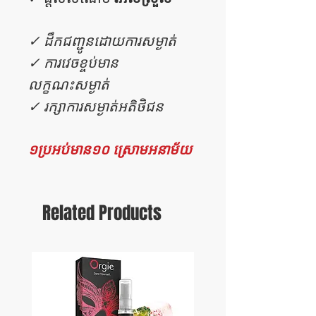
✓ ដឹកជញ្ជូនដោយការសម្ងាត់
✓ ការវេចខ្ចប់មាន
លក្ខណះសម្ងាត់
✓ រក្សាការសម្ងាត់អតិថិជន
១ប្រអប់មាន១០ ស្រោមអនាម័យ
Related Products