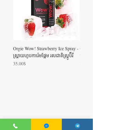
Orgie Wow! Strawberry Ice Spray -
Orgie WOW! Blowjob Spra
ស្រ្ពាយហូបការ៉េមផ្អែម រសជាតិស្ត្រូប៊ឺ​រី
ស្រ្ពាយហូបការ៉េម
Price
Price
35.00$
35.00$