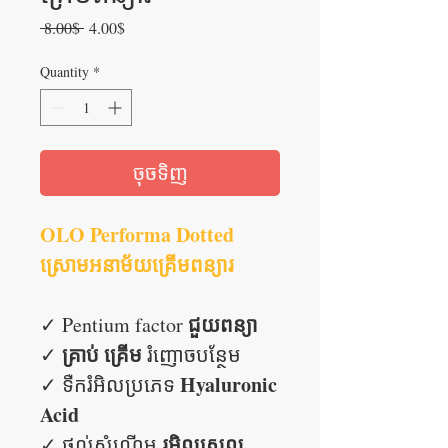
Regular
Sale
 8.00$ 
4.00$
Price
Price
Quantity
*
ចុចទិញ
OLO Performa Dotted
ស្រោមអនាម័យគ្រើមពន្យារ
ជួយពន្យា
✓ Pentium factor
គ្រាប់
គ្រើម
✓
រំញោចបន្ថែម
Hyaluronic
✓ ទឺករំអិលប្រភេទ
Acid
រអិលស្រួល
✓ ផ្តល់សំណើម