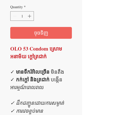
Quantity
*
ចុចទិញ
OLO 53 Condom ស្រោម
អនាម័យ ក្តៅត្រជាក់
មានទឹករំអិលច្រើន
✓
មិនតឹង
កក់ក្តៅ និងត្រជាក់
✓
បង្កើន
អារម្មណ៍រោលរាល
✓ ដឹកជញ្ជូនដោយការសម្ងាត់
✓ ការវេចខ្ចប់មាន