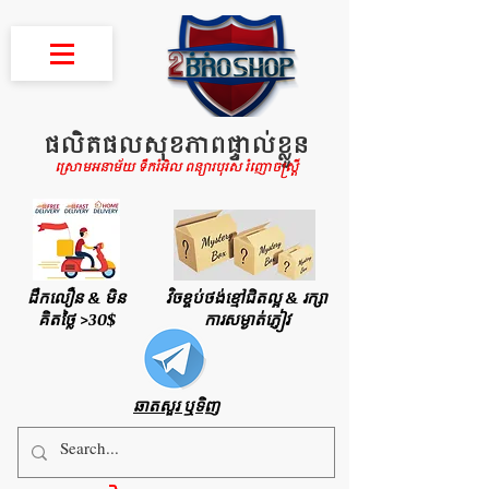
ផលិតផលសុខភាពផ្ទាល់ខ្លួន
ស្រោមអនាម័យ ទឹករំអិល ពន្យារបុរស រំញោចស្រ្តី
ដឹកលឿន & មិន
វិចខ្ចប់ថង់ខ្មៅជិតល្អ & រក្សា
គិតថ្លៃ >30$
ការសម្ងាត់ភ្ញៀវ
ឆាតសួរ ឬទិញ