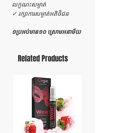
លក្ខណះសម្ងាត់
✓ រក្សាការសម្ងាត់អតិថិជន
១ប្រអប់មាន១០ ស្រោមអនាម័យ
Related Products