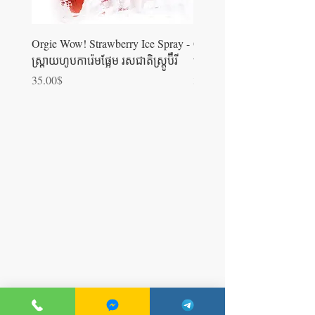
Orgie Wow! Strawberry Ice Spray -
Orgie WOW! Blowjob Spra
ស្រ្ពាយហូបការ៉េមផ្អែម រសជាតិស្ត្រូប៊ឺ​រី
ស្រ្ពាយហូបការ៉េម
Price
Price
35.00$
35.00$