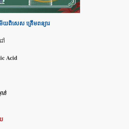
័យពិសេស គ្រើមពន្យារ
ដៅ
ic Acid
ាត់
័យ