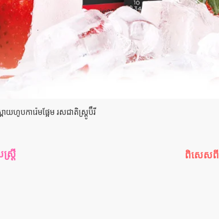
Quick View
យហូបការ៉េមផ្អែម រសជាតិស្ត្រូប៊ឺ​រី
រ្តី
ពិសេសព
រ្តី
កម្មវិធីពិស
ី
ឈុតពិសេ
យ
ផលិតផលលក
ារក្រោយ
ផលិតផលណ
ផលិតផលថ្មី