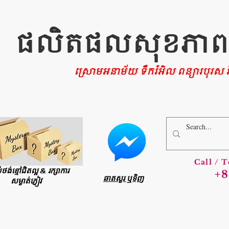
ផលិតផលសុខភាពផ្ទ
ស្រោមអនាម័យ ទឹករំអិល ពន្យារបុរស រំ
Call / 
ប់ថង់ខ្មៅជិតល្អ & រក្សាការ
+8
ឆាតសួរ ឬទិញ
សម្ងាត់ភ្ញៀវ