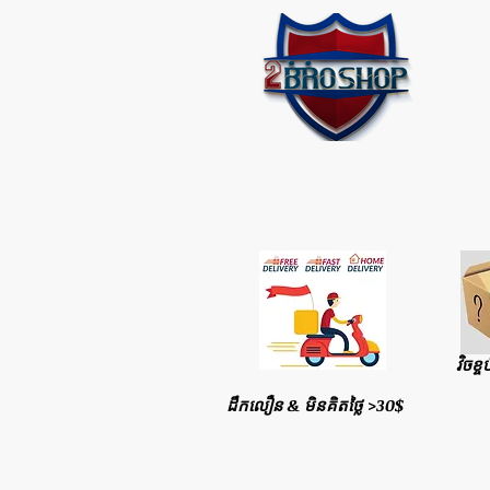
វិចខ្ច
ដឹកលឿន & មិនគិតថ្លៃ >30$