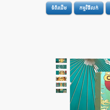
ទំព័រដើម
កម្មវិធីលក់