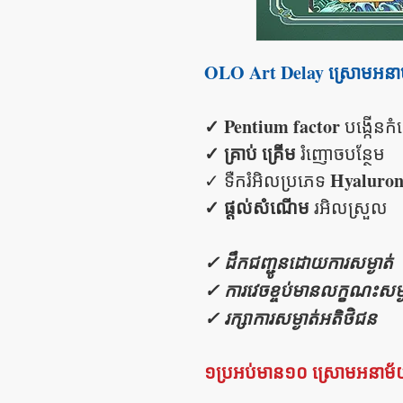
OLO Art​ Delay ស្រោមអនាម
✓ Pentium factor
បង្កើនកំ
✓ គ្រាប់ គ្រើម
រំញោចបន្ថែម
Hyaluron
✓ ទឺករំអិលប្រភេទ
✓ ផ្តល់សំណើម
រអិលស្រួល
✓ ដឹកជញ្ជូនដោយការសម្ងាត់
✓ ការវេចខ្ចប់មានលក្ខណះសម្ង
✓ រក្សាការសម្ងាត់អតិថិជន
១ប្រអប់មាន១០ ស្រោមអនាម