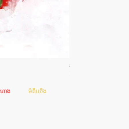
Orgie WOW! Blowjob Spray - ស្រ
Price
35.00$
ីហាង
អំពីយើង
េស
ហាងរបស់ខ្ញុំ
ស
ការទូទាត់ប្រាក់
់ដាច់
ការដឹកជញ្ជូន
ែនាំ
ទាក់ទងមកយើង
អត្ថបទសុខភាពសិច