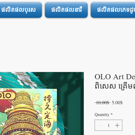
ផលិតផលបុរស
ផលិតផលនារី
ផលិតផលភេទដូចគ
OLO Art​ D
ពិសេស គ្រើមព
Regular
Sale
 10.00$ 
5.00$
Price
Price
Quantity
*