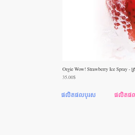
Orgie Wow! Strawberry Ice Spray - ស្រ្ពា
Price
35.00$
ផលិតផលបុរស
ផលិតផលស្
ស្រោមអនាម័យ
ជែលរំញោចស្
ស្ព្រាយពន្យារពេល
ទឹករំអិលស្រ្ត
ជែលរំញោចអារម្មណ៍
ទឹកអនាម័
ទឹករំអិលបុរស
ទឹករំអិលទ្វ