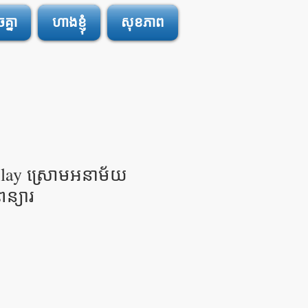
្នា
ហាងខ្ញុំ
សុខភាព
elay ស្រោមអនាម័យ
ន្យារ