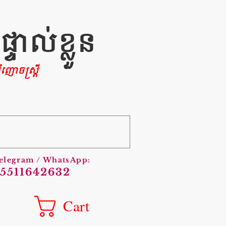
ាល់ខ្លួន
ញោចស្រ្តី
Telegram / WhatsApp:
5511642632
Cart