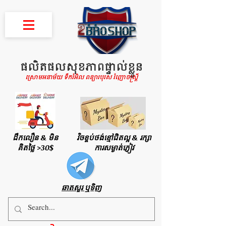
ផលិតផលសុខភាពផ្ទាល់ខ្លួន
ស្រោមអនាម័យ ទឹករំអិល ពន្យារបុរស រំញោចស្រ្តី
ដឹកលឿន & មិន
វិចខ្ចប់ថង់ខ្មៅជិតល្អ & រក្សា
គិតថ្លៃ >30$
ការសម្ងាត់ភ្ញៀវ
ឆាតសួរ ឬទិញ