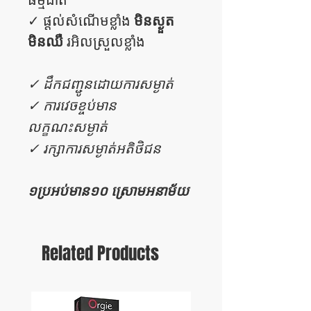
មិនស្ងួត​​
✓ ផ្តល់សំណើមខ្លាំង
មិនឈឺ
រអិលស្រួលខ្លាំង
✓ ដឹកជញ្ជូនដោយការសម្ងាត់
✓ ការវេចខ្ចប់មាន
លក្ខណះសម្ងាត់
✓ រក្សាការសម្ងាត់អតិថិជន
១ប្រអប់មាន១០ ស្រោមអនាម័យ
Related Products