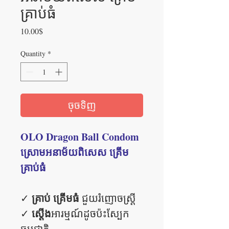
គ្រាប់ធំ
Price
10.00$
Quantity
*
ចុចទិញ
OLO Dragon Ball Condom
ស្រោមអនាម័យពិសេស គ្រើម
គ្រាប់ធំ
គ្រាប់ គ្រើមធំ
✓
ជួយរំញោចស្រ្តី
ស្តើង
✓
អារម្មណ៍ដូចប៉ះស្បែក
ធម្មជាតិ