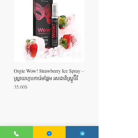
Orgie Wow! Strawberry Ice Spray -
Orgie WOW! Blowjob Spra
ស្រ្ពាយហូបការ៉េមផ្អែម រសជាតិស្ត្រូប៊ឺ​រី
ស្រ្ពាយហូបការ៉េម
Price
Price
35.00$
35.00$