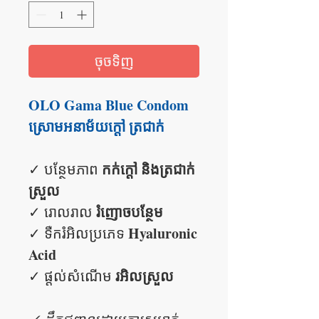
ចុចទិញ
OLO Gama Blue Condom
ស្រោមអនាម័យក្តៅ ត្រជាក់
កក់ក្តៅ និងត្រជាក់
✓ បន្ថែមភាព
ស្រួល
រំញោចបន្ថែម
✓ រោលរាល
Hyaluronic
✓ ទឺករំអិលប្រភេទ
Acid
រអិលស្រួល
✓ ផ្តល់សំណើម