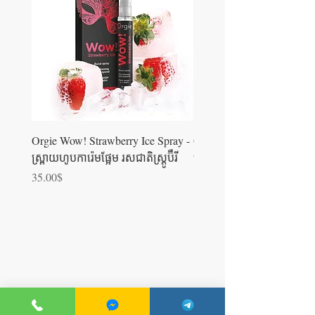
Orgie Wow! Strawberry Ice Spray -
Orgie WOW! Blowjob Spra
ស្រ្ពាយហូបការ៉េមផ្អែម រសជាតិស្ត្រូប៊ឺ​រី
ស្រ្ពាយហូបការ៉េម
Price
Price
35.00$
35.00$