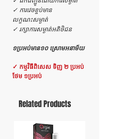
✓ ដឹកជញ្ជូនដោយការសម្ងាត់
✓ ការវេចខ្ចប់មាន
លក្ខណះសម្ងាត់
✓ រក្សាការសម្ងាត់អតិថិជន
១ប្រអប់មាន១០ ស្រោមអនាម័យ
✓ កម្មវិធីពិសេស ទិញ ២ ប្រអប់
ថែម ១ប្រអប់
Related Products