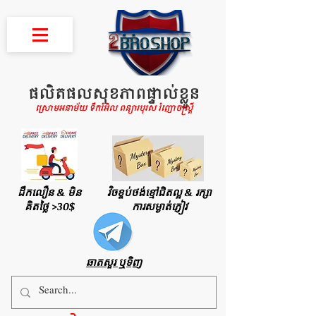
ផលិតផលសុខភាពផ្ទាល់ខ្លួន
ស្រោមអនាម័យ ទឹករំអិល ពន្យារបុរស រំញោចស្រ្តី
ដឹកលឿន & មិន
វិចខ្ចប់ថង់ខ្មៅជិតល្អ & រក្សា
គិតថ្លៃ >30$
ការសម្ងាត់ភ្ញៀវ
ឆាតសួរ ឬទិញ