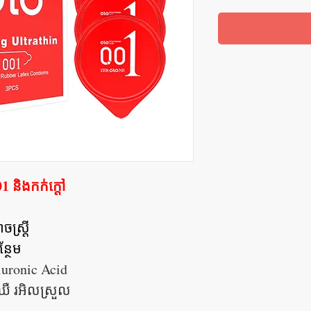
 និងកក់ក្តៅ
ោចស្រ្
្ថែម
luronic Acid
នឈឺ រអិលស្រួល