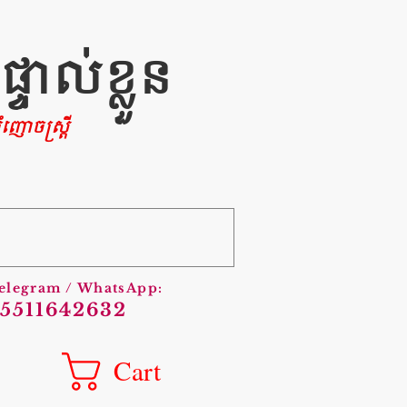
ាល់ខ្លួន
ញោចស្រ្តី
Telegram / WhatsApp:
5511642632
Cart