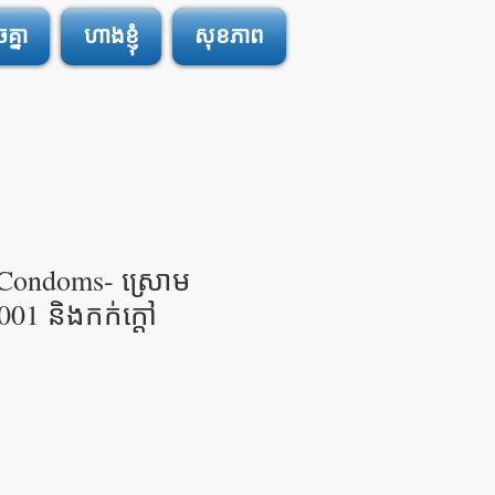
្នា
ហាងខ្ញុំ
សុខភាព
Condoms- ស្រោម
01 និងកក់ក្តៅ