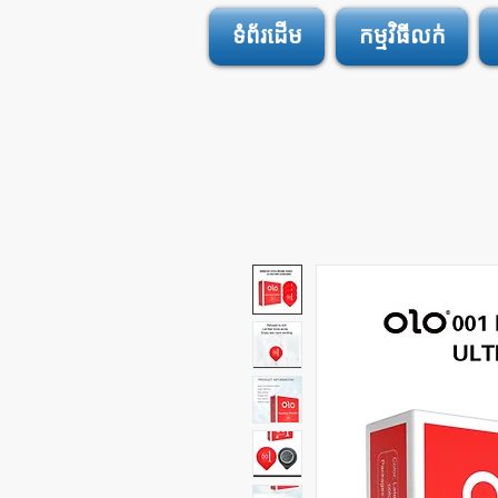
ទំព័រដើម
កម្មវិធីលក់