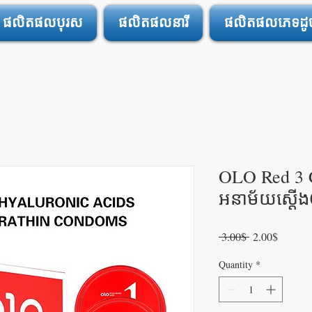
ផលិតផលបុរស
ផលិតផលនារី
ផលិតផលភេទដូចគ
OLO Red 3 
អនាម័យស្តើង0
Regular
Sale
 3.00$ 
2.00$
Price
Price
Quantity
*