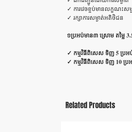
✓ ការវេចខ្ចប់មានលក្ខណះសម្ង
✓ រក្សាការសម្ងាត់អតិថិជន
១ប្រអប់មាន៣ ស្រោម តម្លៃ 3.
✓ កម្មវិធីពិសេស ទិញ 5 ប្រអប់
✓ កម្មវិធីពិសេស ទិញ 10 ប្រអប
Related Products