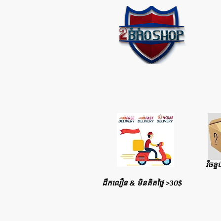
វិចខ្ច
ដឹកលឿន & មិនគិតថ្លៃ >30$