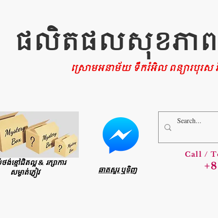
ផលិតផលសុខភាពផ្ទ
ស្រោមអនាម័យ ទឹករំអិល ពន្យារបុរស រំ
Call / 
ប់ថង់ខ្មៅជិតល្អ & រក្សាការ
+8
ឆាតសួរ ឬទិញ
សម្ងាត់ភ្ញៀវ