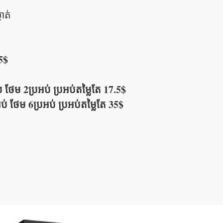
ាត់
5$
 ថែម 2ប្រអប់ ប្រអប់​តម្លៃតែ 17.5$
់ ថែម 6ប្រអប់ ប្រអប់​តម្លៃតែ 35$