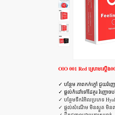
OlO 001 Red ស្រោមស្តើង001
✓ បន្ថែម ភាពកក់ក្តៅ ជួយរំញ
✓ ផ្តល់កំដៅទៅដែគូរ រំញោចបន
✓ បន្ថែមទឺករំអិលប្រភេទ Hya
✓ ផ្តល់សំណើម មិនស្ងួត​​ មិ
✓ ដឹកជញ្ជូនដោយការសម្ងាត់