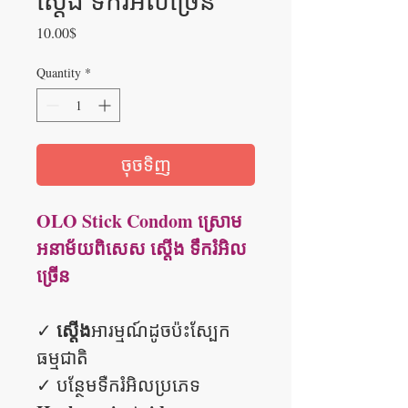
ស្តើង ទឹករំអិលច្រើន
Price
10.00$
Quantity
*
ចុចទិញ
OLO Stick Condom ស្រោម
អនាម័យពិសេស ស្តើង ទឹករំអិល
ច្រើន
ស្តើង
✓
អារម្មណ៍ដូចប៉ះស្បែក
ធម្មជាតិ
✓ បន្ថែមទឺករំអិលប្រភេទ