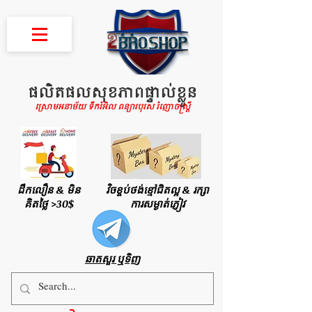
ផលិតផលសុខភាពផ្ទាល់ខ្លួន
ស្រោមអនាម័យ ទឹករំអិល ពន្យារបុរស រំញោចស្រ្តី
ដឹកលឿន & មិន
វិចខ្ចប់ថង់ខ្មៅជិតល្អ & រក្សា
គិតថ្លៃ >30$
ការសម្ងាត់ភ្ញៀវ
ឆាតសួរ ឬទិញ