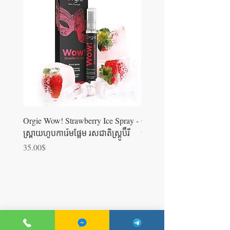
Orgie Wow! Strawberry Ice Spray -
Orgie WOW! Blowjob Spra
ស្រ្ពាយហូបការ៉េមផ្អែម រសជាតិស្ត្រូប៊ឺ​រី
ស្រ្ពាយហូបការ៉េម
Price
Price
35.00$
35.00$