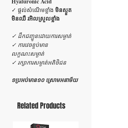
Hyaluronic Acid
មិនស្ងួត​​
✓ ផ្តល់សំណើមខ្លាំង
មិនឈឺ រអិលស្រួលខ្លាំង
✓ ដឹកជញ្ជូនដោយការសម្ងាត់
✓ ការវេចខ្ចប់មាន
លក្ខណះសម្ងាត់
✓ រក្សាការសម្ងាត់អតិថិជន
១ប្រអប់មាន១០ ស្រោមអនាម័យ
Related Products