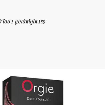
 ថែម 1 ប្រអប់​តម្លៃតែ 15$