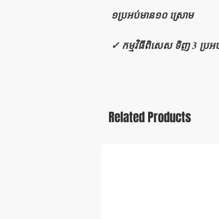
១ប្រអប់មាន១០ ស្រោម
✓ កម្មវិធីពិសេស ទិញ 3 ប្រអប់
Related Products