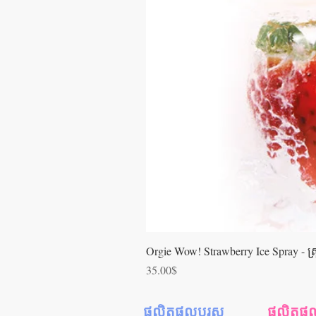
Orgie Wow! Strawberry Ice Spray - ស្រ្ពា
Price
35.00$
ផលិតផលបុរស
ផលិតផលស្