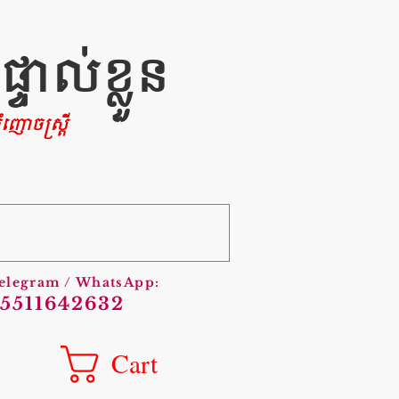
ាល់ខ្លួន
ញោចស្រ្តី
Telegram / WhatsApp:
5511642632
Cart