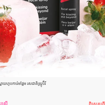
Quick View
យហូបការ៉េមផ្អែម រសជាតិស្ត្រូប៊ឺ​រី
រ្តី
ពិសេសព