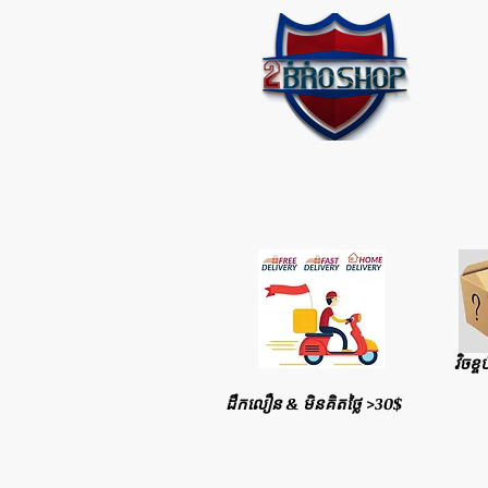
វិចខ្ច
ដឹកលឿន & មិនគិតថ្លៃ >30$