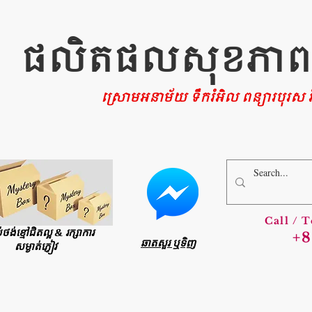
ផលិតផលសុខភាពផ្ទ
ស្រោមអនាម័យ ទឹករំអិល ពន្យារបុរស រំ
Call / 
ប់ថង់ខ្មៅជិតល្អ & រក្សាការ
+8
ឆាតសួរ ឬទិញ
សម្ងាត់ភ្ញៀវ