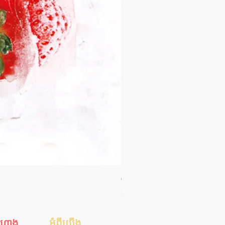
Orgie WOW! Blowjob Spray - ស្រ
Price
35.00$
ីហាង
អំពីយើង