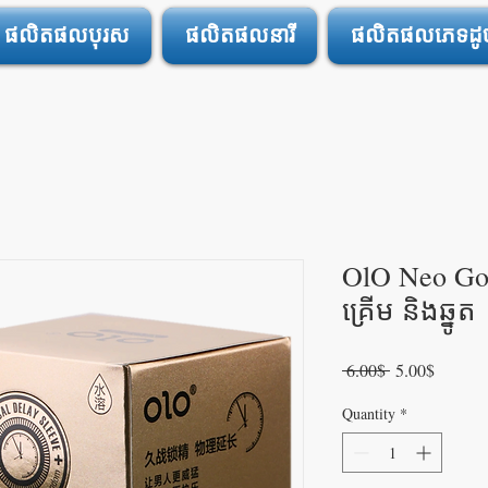
ផលិតផលបុរស
ផលិតផលនារី
ផលិតផលភេទដូចគ
OlO Neo Go
គ្រើម និងឆ្នូត
Regular
Sale
 6.00$ 
5.00$
Price
Price
Quantity
*