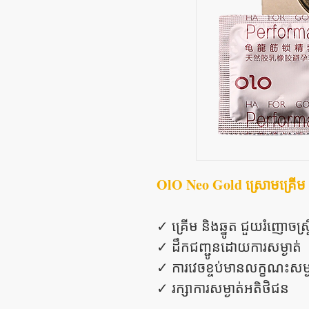
OlO Neo Gold ស្រោមគ្រើម ន
✓ គ្រើម និងឆ្នូត ជួយរំញោចស្រ្ត
✓ ដឹកជញ្ជូនដោយការសម្ងាត់
✓ ការវេចខ្ចប់មានលក្ខណះសម្ង
✓ រក្សាការសម្ងាត់អតិថិជន