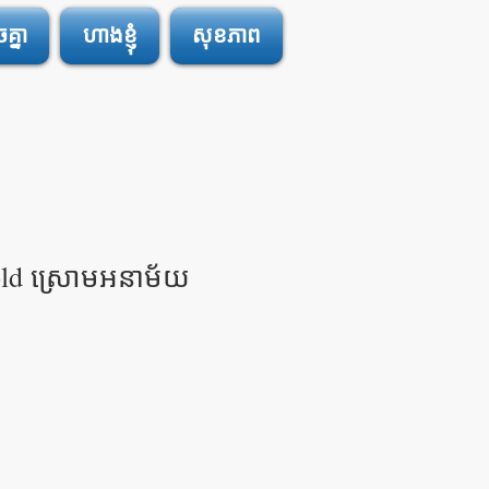
្នា
ហាងខ្ញុំ
សុខភាព
ld ស្រោមអនាម័យ