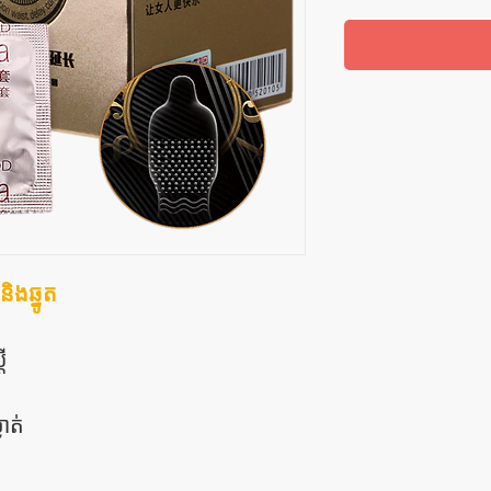
ិងឆ្នូត
ី
ាត់