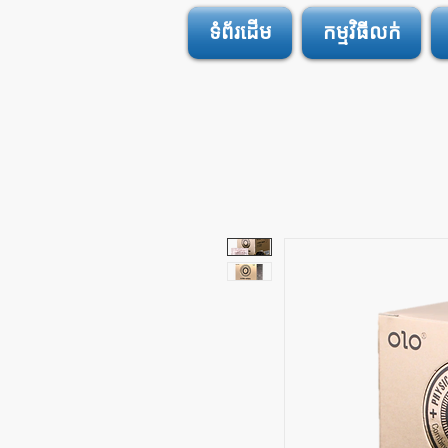
ទំព័រដើម
កម្មវិធីលក់