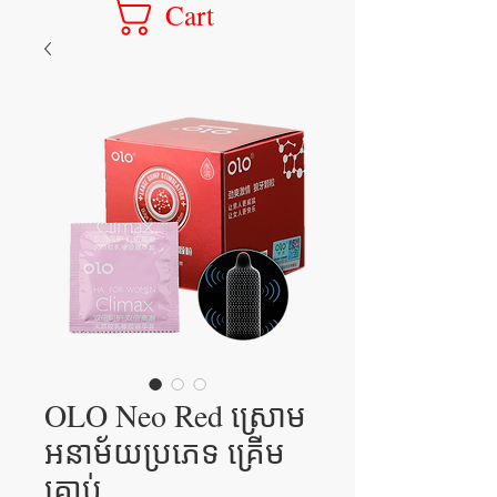
Cart
OLO Neo Red ស្រោម
អនាម័យប្រភេទ គ្រើម
គ្រាប់