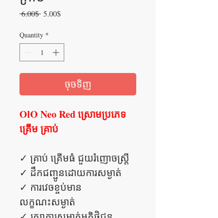
Regular
Sale
 6.00$ 
5.00$
Price
Price
Quantity
*
ចុចទិញ
OlO Neo Red ស្រោមប្រភេទ
គ្រើម គ្រាប់
✓ គ្រាប់ គ្រើមធំ ជួយរំញោចស្រ្តី
✓ ដឹកជញ្ជូនដោយការសម្ងាត់
✓ ការវេចខ្ចប់មាន
លក្ខណះសម្ងាត់
✓ រក្សាការសម្ងាត់អតិថិជន