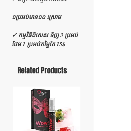
១ប្រអប់មាន១០ ស្រោម
✓ កម្មវិធីពិសេស ទិញ 3 ប្រអប់
ថែម 1 ប្រអប់​តម្លៃតែ 15$
Related Products