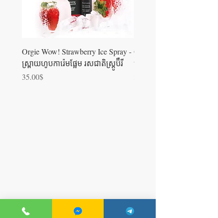
Orgie Wow! Strawberry Ice Spray -
Orgie WOW! Blowjob Spra
ស្រ្ពាយហូបការ៉េមផ្អែម រសជាតិស្ត្រូប៊ឺ​រី
ស្រ្ពាយហូបការ៉េម
Price
Price
35.00$
35.00$