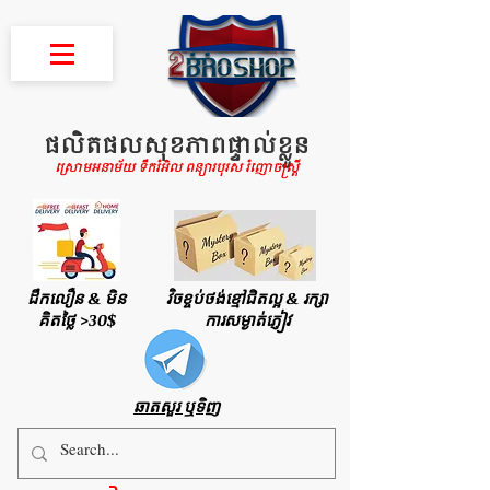
ផលិតផលសុខភាពផ្ទាល់ខ្លួន
ស្រោមអនាម័យ ទឹករំអិល ពន្យារបុរស រំញោចស្រ្តី
ដឹកលឿន & មិន
វិចខ្ចប់ថង់ខ្មៅជិតល្អ & រក្សា
គិតថ្លៃ >30$
ការសម្ងាត់ភ្ញៀវ
ឆាតសួរ ឬទិញ