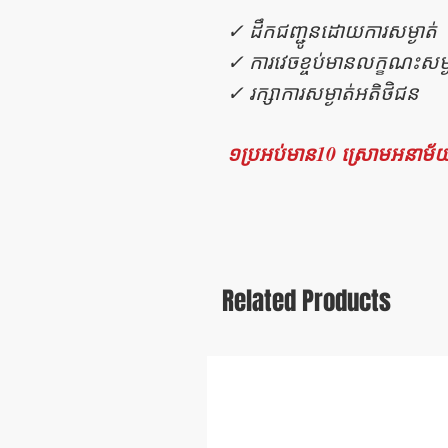
✓ ដឹកជញ្ជូនដោយការសម្ងាត់
✓ ការវេចខ្ចប់មានលក្ខណះសម្ង
✓ រក្សាការសម្ងាត់អតិថិជន
១ប្រអប់មាន10 ស្រោមអនាម័
Related Products