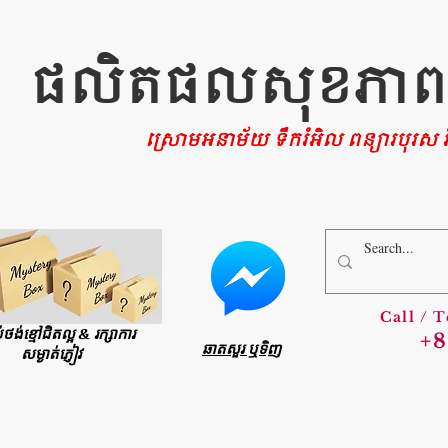
ផលិតផលសុខភាពផ្ទ
ស្រោមអនាម័យ ទឹករំអិល ពន្យារបុរស រំ
Call / 
ប់ថង់ខ្មៅជិតល្អ & រក្សាការ
+8
ឆាតសួរ ឬទិញ
សម្ងាត់ភ្ញៀវ