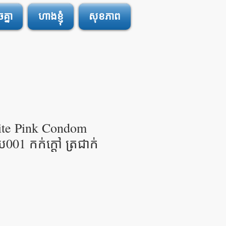
្នា
ហាងខ្ញុំ
សុខភាព
te Pink Condom
01 កក់ក្តៅ ត្រជាក់