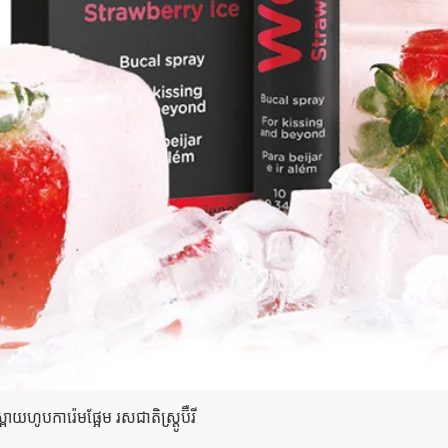
Quick View
យហូបការ៉េមផ្អែម រសជាតិស្ត្រូប៊ឺ​រី