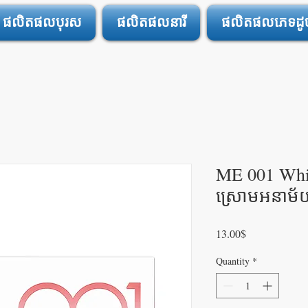
ផលិតផលបុរស
ផលិតផលនារី
ផលិតផលភេទដូចគ
ME 001 Whi
ស្រោមអនាម័យ0
Price
13.00$
Quantity
*