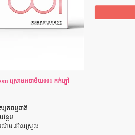
m ស្រោមអនាម័យ001 កក់ក្តៅ
្បែកធម្មជាតិ
បន្ថែម
ំណើម រអិលស្រួល