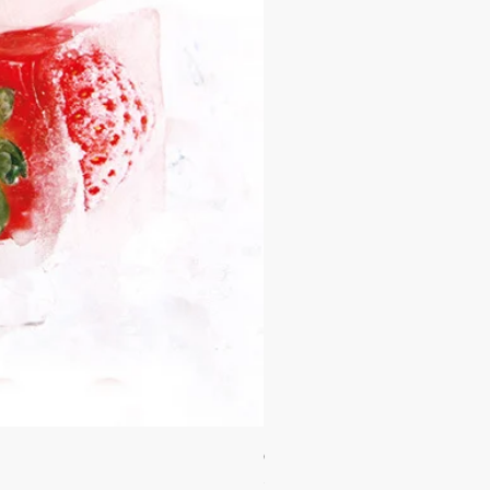
Orgie WOW! Blowjob Spray - ស្រ
Price
35.00$