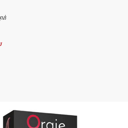
ាត់
យ