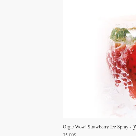
Orgie Wow! Strawberry Ice Spray - ស្រ្ពា
Price
35.00$