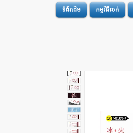
ទំព័រដើម
កម្មវិធីលក់