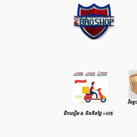
វិចខ្ច
ដឹកលឿន & មិនគិតថ្លៃ >30$