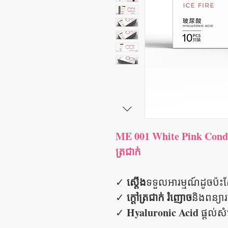
ME 001 White Pink Condo
ត្រជាក់
ស្តើង
✓
ទទួលអារម្មណ៍ដូចប៉ះស
ក្តៅត្រជាក់ រំញោច
✓
និងពន្យារ
Hyaluronic Acid
✓
ផ្តល់ស