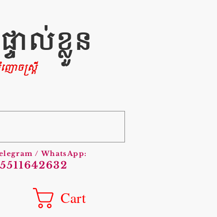
ាល់ខ្លួន
ញោចស្រ្តី
Telegram / WhatsApp:
5511642632
Cart