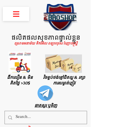
ផលិតផលសុខភាពផ្ទាល់ខ្លួន
ស្រោមអនាម័យ ទឹករំអិល ពន្យារបុរស រំញោចស្រ្តី
ដឹកលឿន & មិន
វិចខ្ចប់ថង់ខ្មៅជិតល្អ & រក្សា
គិតថ្លៃ >30$
ការសម្ងាត់ភ្ញៀវ
ឆាតសួរ ឬទិញ