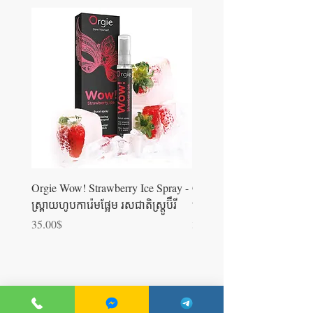
Orgie Wow! Strawberry Ice Spray -
Orgie WOW! Blowjob Spra
ស្រ្ពាយហូបការ៉េមផ្អែម រសជាតិស្ត្រូប៊ឺ​រី
ស្រ្ពាយហូបការ៉េម
Price
Price
35.00$
35.00$