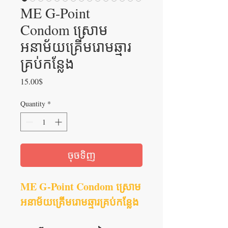
ME G-Point
Condom ស្រោម
អនាម័យគ្រើមរោមឆ្មារ
គ្រប់កន្លែង
Price
15.00$
Quantity
*
ចុចទិញ
ME G-Point Condom ស្រោម
អនាម័យគ្រើមរោមឆ្មារគ្រប់កន្លែង