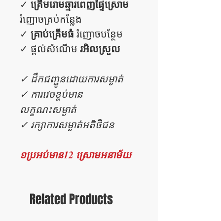
គ្រើមរោមឆ្មារពេញផ្ទៃស្រោម
✓
រំញោចគ្រប់កន្លែង
គ្រាប់គ្រើមធំ
✓
រំញោចបន្ថែម
រអិលស្រួល
✓ ផ្តល់សំណើម
✓ ដឹកជញ្ជូនដោយការសម្ងាត់
✓ ការវេចខ្ចប់មាន
លក្ខណះសម្ងាត់
✓ រក្សាការសម្ងាត់អតិថិជន
១ប្រអប់មាន12 ស្រោមអនាម័យ
Related Products