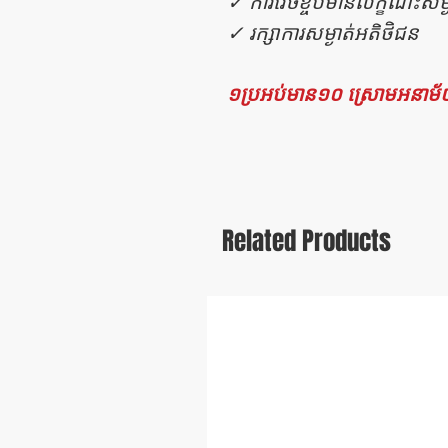
✓ ការវេចខ្ចប់មានលក្ខណះសម្ង
✓ រក្សាការសម្ងាត់អតិថិជន
១ប្រអប់មាន១០ ស្រោមអនាម
Related Products