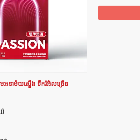
នាម័យស្តើង ទឹករំអិលច្រើន
ឈឺ