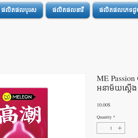
ផលិតផលបុរស
ផលិតផលនារី
ផលិតផលភេទដូចគ
ME Passion
អនាម័យស្តើង 
Price
10.00$
Quantity
*