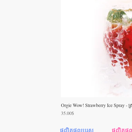
Orgie Wow! Strawberry Ice Spray - ស្រ្ពា
Price
35.00$
ផលិតផលបុរស
ផលិតផលស្