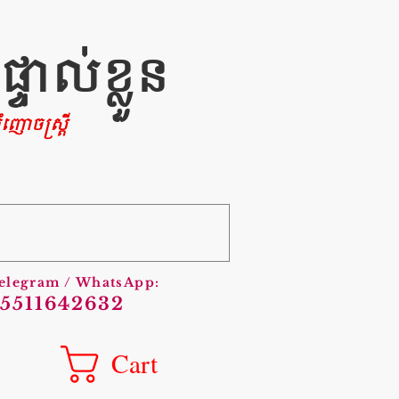
ាល់ខ្លួន
ញោចស្រ្តី
Telegram / WhatsApp:
5511642632
Cart