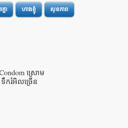
្នា
ហាងខ្ញុំ
សុខភាព
 Condom ស្រោម
ទឹករំអិលច្រើន