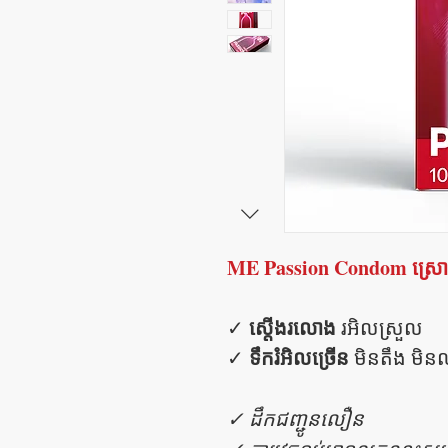
ME Passion Condom ស្រោមអ
ស្តើងរលោង
✓
រអិលស្រួល
ទឹករំអិលច្រើន
✓
មិនតឹង មិន
✓ ដឹកជញ្ជូនលឿន