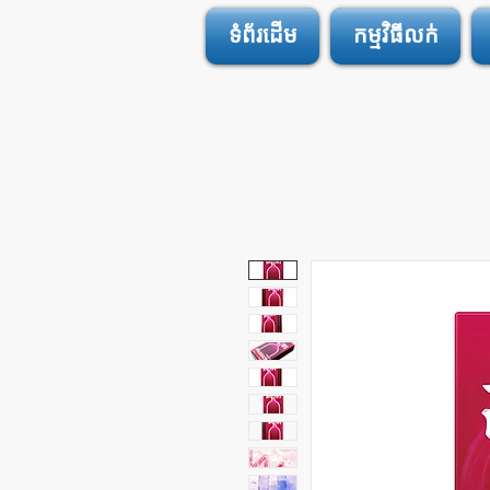
ទំព័រដើម
កម្មវិធីលក់