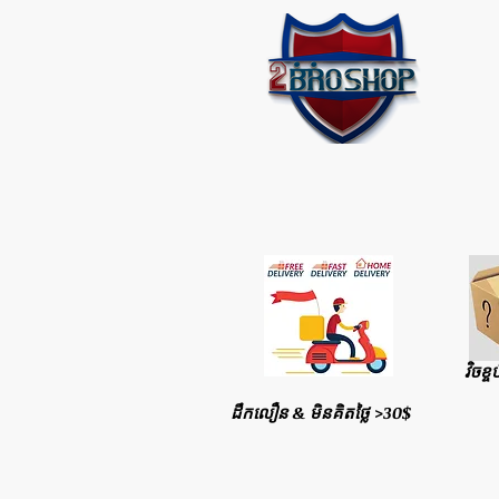
វិចខ្ច
ដឹកលឿន & មិនគិតថ្លៃ >30$