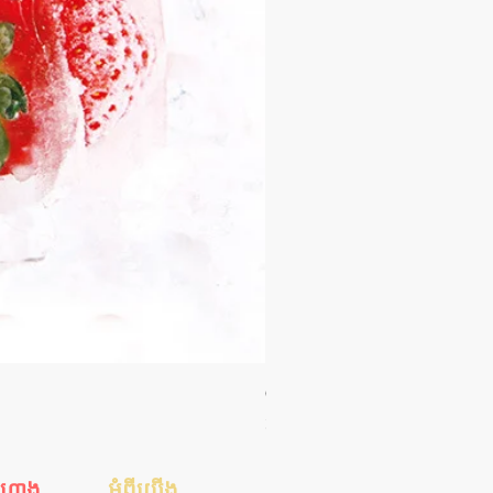
Orgie WOW! Blowjob Spray - ស្រ
Price
35.00$
ីហាង
អំពីយើង