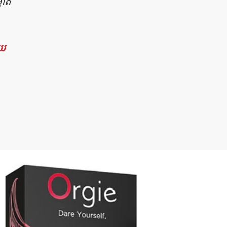
ាត់
័យ