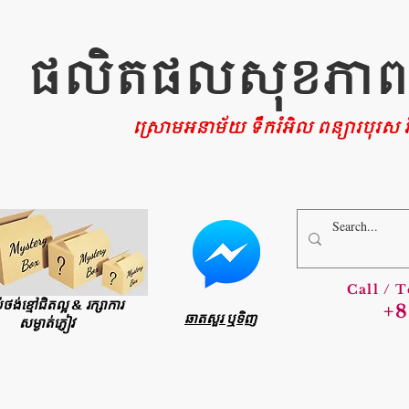
ផលិតផលសុខភាពផ្ទ
ស្រោមអនាម័យ ទឹករំអិល ពន្យារបុរស រំ
Call / 
ប់ថង់ខ្មៅជិតល្អ & រក្សាការ
+8
ឆាតសួរ ឬទិញ
សម្ងាត់ភ្ញៀវ