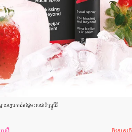
Quick View
យហូបការ៉េមផ្អែម រសជាតិស្ត្រូប៊ឺ​រី
រ្តី
ពិសេសព