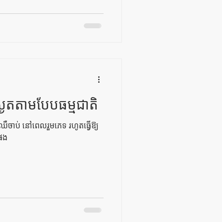
ស្ងួតតាមបែបធម្មជាតិ
នការឈឺចាប់ នៅពេលរួមភេទ រហូតធ្វើឱ្យ
តផង