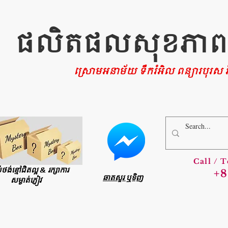
ផលិតផលសុខភាពផ្ទ
ស្រោមអនាម័យ ទឹករំអិល ពន្យារបុរស រំ
Call / 
ប់ថង់ខ្មៅជិតល្អ & រក្សាការ
+8
ឆាតសួរ ឬទិញ
សម្ងាត់ភ្ញៀវ