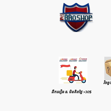
វិចខ្ច
ដឹកលឿន & មិនគិតថ្លៃ >30$