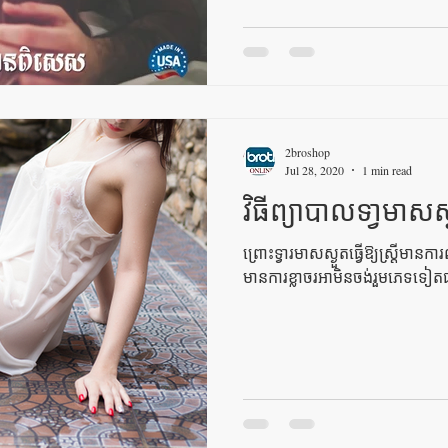
2broshop
Jul 28, 2020
1 min read
វិធីព្យាបាលទា្វមាស
ព្រោះទ្វារមាសស្ងួតធ្វើឱ្យស្ដ្រីមា
មានការខ្លាចរអាមិនចង់រួមភេទទៀ