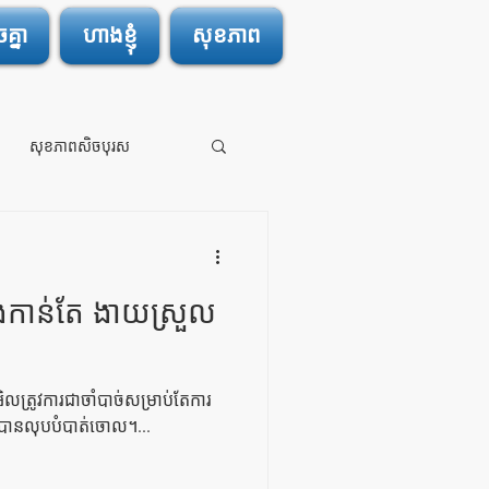
្នា
ហាងខ្ញុំ
សុខភាព
សុខភាពសិចបុរស
ឹងកាន់តែ ងាយស្រួល
លត្រូវការជាចាំបាច់សម្រាប់តែការ
រូវបានលុបបំបាត់ចោល។...