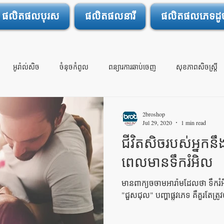
ផលិតផលបុរស
ផលិតផលនារី
ផលិតផលភេទដូចគ
អូរ៉ាល់សិច
ចំនុចកំពូល
ពន្យារការឆាប់ចេញ
សុខភាពសិចស្រ្តី
ចារ្យ
ទា្វមាសស្ងួត
សិចលើកដំបូង
2broshop
Jul 29, 2020
1 min read
ជីវិតសិចរបស់អ្នកន
ពេលមានទឹករំអិល
មានពាក្យចចាមអារ៉ាមដែលថា ទឹករំអិ
"ជួសជុល" បញ្ហាផ្លូវភេទ គឺគួរតែត្