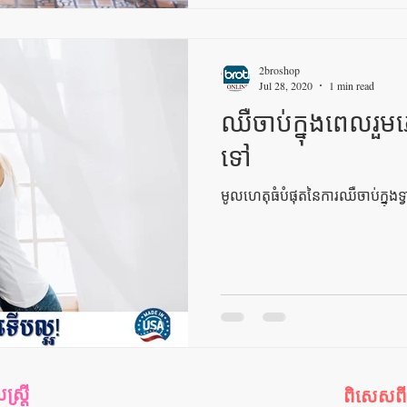
2broshop
Jul 28, 2020
1 min read
ឈឺចាប់ក្នុងពេលរួមភ
ទៅ
មូលហេតុធំបំផុតនៃការឈឺចាប់ក្នុងទ្
រ្តី
ពិសេសព