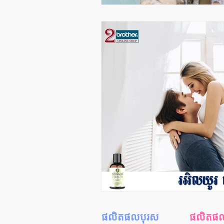
ផលិតផលបុរស
ផលិតផលស្