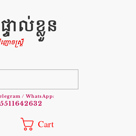
ាល់ខ្លួន
ញោចស្រ្តី
Telegram / WhatsApp:
5511642632
Cart