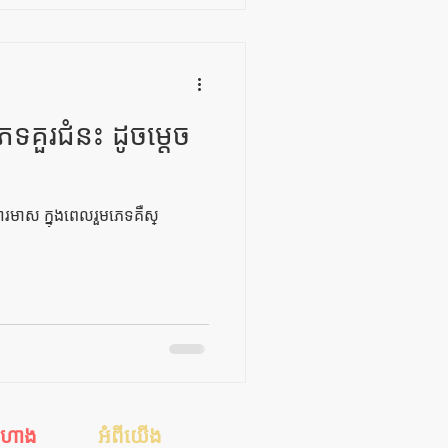
េទគួរជំនះ ដូចម្តេច
វារមាស ក្នុងពេលរួមភេទគឺស្
ីហាង
អំពីយើង