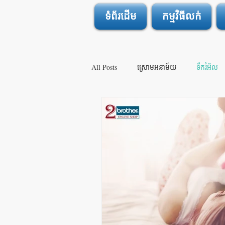
ទំព័រដើម
កម្មវិធីលក់
All Posts
ស្រោមអនាម័យ
ទឹករំអិល
ឈឺចាប់ក្នុងពេលរួមភេទ
សិចកាន់តែអស្