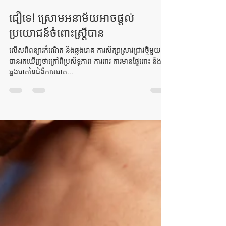
2broshop
Jun 6, 2021
1 min read
ជឿទេ! ស្រោមអនាម័យអាចផ្តល់
ប្រយោជន៍ចំពោះស្រ្តីបាន
លើសពីពន្យារកំណើត និងឆ្លងរោគ ការសិក្សាស្រាវជ្រាវថ្មីមួយ
បានរកឃើញថាក្រៅពីប្រសិទ្ធភាព ការពារ ការមានផ្ទៃពោះ និងការ
ឆ្លងរោគនៃជំងឺកាមរោគ...