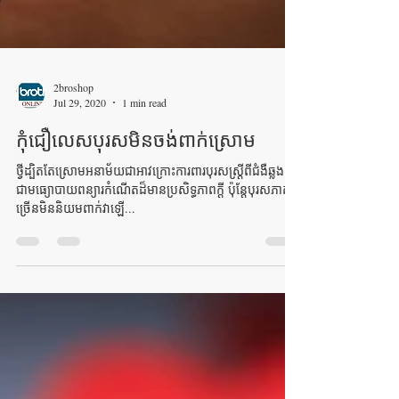
2broshop
Jul 29, 2020
1 min read
កុំជឿលេសបុរសមិនចង់ពាក់ស្រោម
ថ្វីដ្បិតតែស្រោមអនាម័យជាអាវក្រោះការពារបុរសស្ត្រីពីជំងឺឆ្លងនិង
ជាមធ្យោបាយពន្យារកំណើតដ៏មានប្រសិទ្ធភាពក្ដី ប៉ុន្តែបុរសភាគ
ច្រើនមិននិយមពាក់វាឡើ...