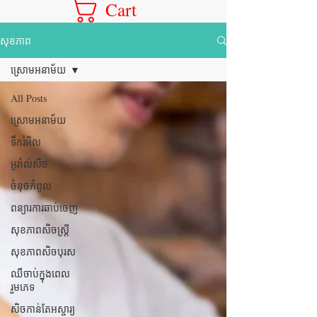
Cart
សុខភាព
ស្រោមអនាម័យ
All Posts
ស្រោមអនាម័យ
ទឹករំអិល
អូរ៉ាល់សិច
ចំនុចកំពូល
ពន្យារការឆាប់ចេញ
សុខភាពសិចស្រ្តី
សុខភាពសិចបុរស
ឈឺចាប់ក្នុងពេល
រួមភេទ
សិចកាន់តែអស្ចារ្យ