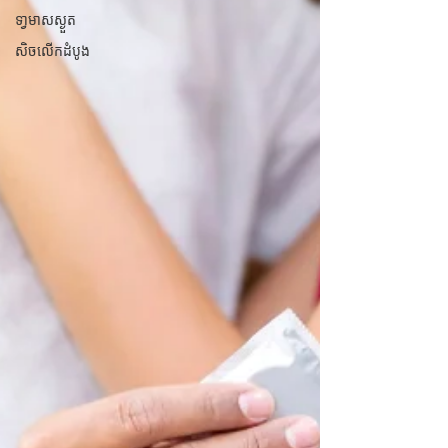
ទា្វមាសស្ងួត
សិចលើកដំបូង