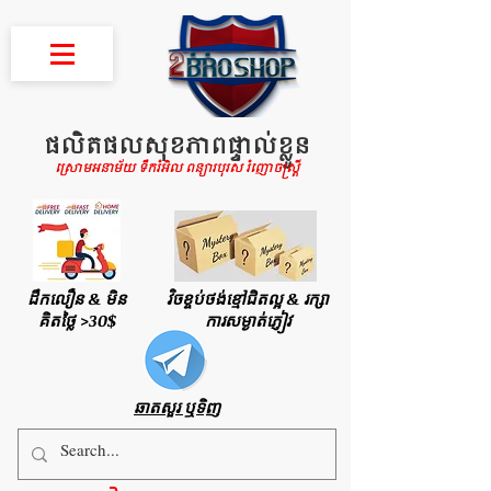
ផលិតផលសុខភាពផ្ទាល់ខ្លួន
ស្រោមអនាម័យ ទឹករំអិល ពន្យារបុរស រំញោចស្រ្តី
ដឹកលឿន & មិន
វិចខ្ចប់ថង់ខ្មៅជិតល្អ & រក្សា
គិតថ្លៃ >30$
ការសម្ងាត់ភ្ញៀវ
ឆាតសួរ ឬទិញ