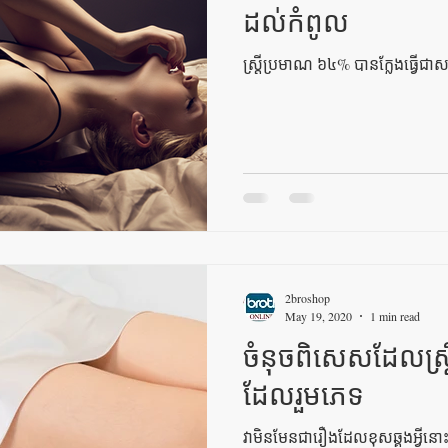
ដល់កំពូល
ស្រ្ដីប្រមាណ ៦៤% បានក្លែងធ្វើ
2broshop
May 19, 2020
1 min read
ចំនុចពិសេសដែលស្ត
ដែលរួមភេទ
វាមិនមែនជារឿងដែលខុសឆ្គងអ្វីនោះទ