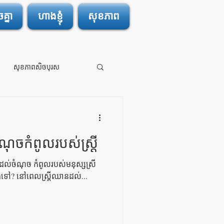
្នា
ហាងខ្ញុំ
សុខភាព
សុខភាពសិចបុរស
ណុចកំពូលរបស់ស្ត្រី
ារដល់ចំណុច កំពូលរបស់មនុស្សស្រី
ើងទៅ? នៅពេលស្ត្រីឈានដល់...