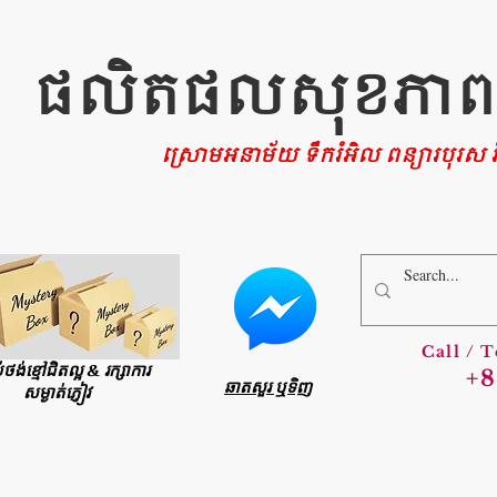
ផលិតផលសុខភាពផ្ទ
ស្រោមអនាម័យ ទឹករំអិល ពន្យារបុរស រំ
Call / 
ប់ថង់ខ្មៅជិតល្អ & រក្សាការ
+8
ឆាតសួរ ឬទិញ
សម្ងាត់ភ្ញៀវ