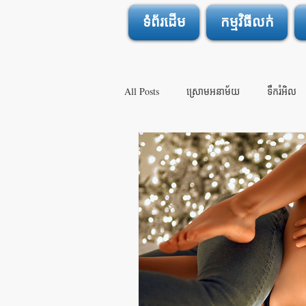
ទំព័រដើម
កម្មវិធីលក់
All Posts
ស្រោមអនាម័យ
ទឹករំអិល
ឈឺចាប់ក្នុងពេលរួមភេទ
សិចកាន់តែអស្