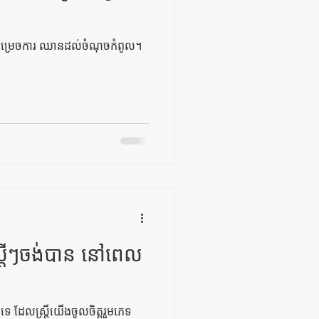
ជាសម្រេចការ ឈានដល់ចំណុចកំពូល។
្រីៗចង់បាន នៅពេល
េ ដែលស្ត្រីយើងចូលចិត្តរួមភេទ