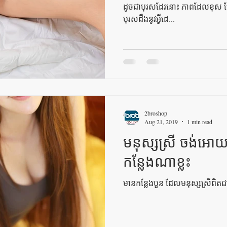
ដូចជាបុរសដែរនោះ ភាពដែលខុស ប្លែ
បុរសដឹងនូវអ្វីដេ...
2broshop
Aug 21, 2019
1 min read
មនុស្សស្រី ចង់អោយ
កន្លែងណាខ្លះ
មានកន្លែងបួន ដែលមនុស្សស្រីពិតជ