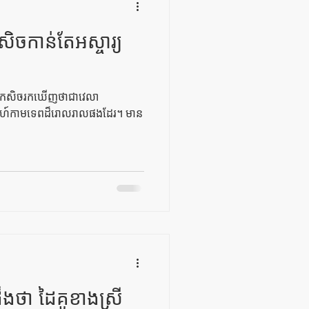
ិចកាន់តែអស្ចារ្យ
ាញផ្នែកសិចរកឃើញថាជាវេលា
នេហ៍កាមទេពដ៏រោលរាលផងដែរ។ មាន
ងថា ដៃគូខាងស្រី