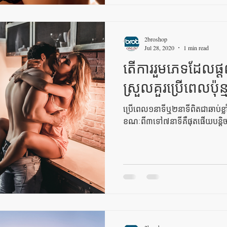
2broshop
Jul 28, 2020
1 min read
តើការរួមភេទដែលផ្
ស្រួលគួរប្រើពេលប៉ុន
ប្រើពេល១នាទីឬ២នាទីពិតជាឆាប់ខ្
ខណៈពី៣ទៅ៧នាទីគឺផុតផើយបន្ដិច