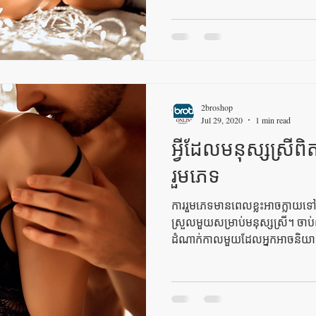
2broshop
Jul 29, 2020
1 min read
អ្វីដែលមនុស្សស្រីព
រួមភេទ
ការរួមភេទមានពេលខ្លះអាចក្លាយ
ស្រួលមួយសម្រាប់មនុស្សស្រី។ ចាប
ដំណាក់កាលមួយដែលអ្នកអាចនិយា