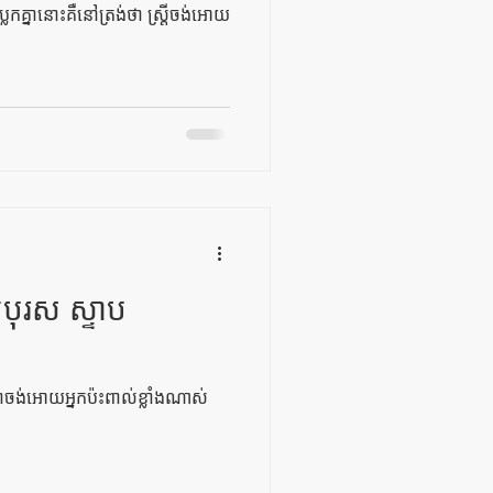
កគ្នានោះគឺនៅត្រង់ថា ស្ត្រីចង់អោយ
បុរស ស្ទាប
ាចង់អោយអ្នកប៉ះពាល់ខ្លាំងណាស់