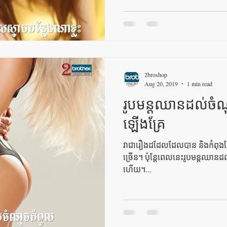
2broshop
Aug 20, 2019
1 min read
រូបមន្ដឈានដល់ចំ
ឡើងគ្រែ
វាជារឿងដដែលដែលបាន និងកំពុងតែ
ច្រើន។ ប៉ុន្ដែពេលនេះរូបមន្ដឈាន
ហើយ។...