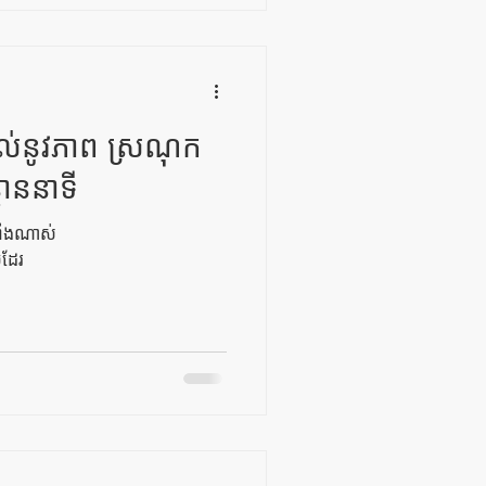
តល់នូវភាព ស្រណុក
្មាននាទី
លាំងណាស់
ដែរ