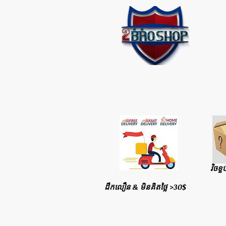
វិចខ្ច
ដឹកលឿន & មិនគិតថ្លៃ >30$