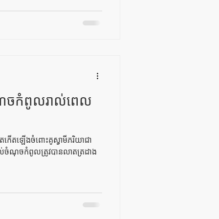
ណុចកំពូលរាល់ពេល
កើតឡើងចំពោះគូស្វាមីភរិយាជា
ដល់ចំណុចកំពូលត្រូវបានលាតត្រដាង