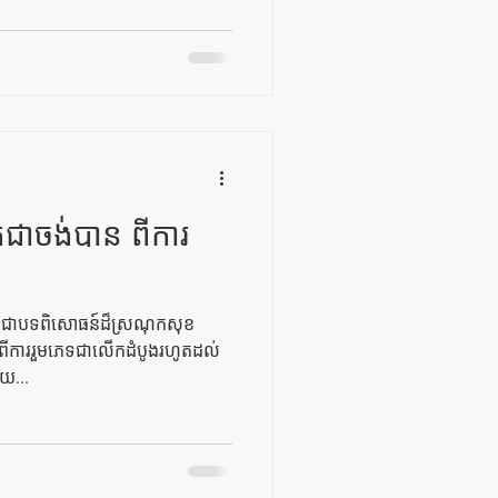
ិតជាចង់បាន ពីការ
ទៅជាបទពិសោធន៍ដ៏ស្រណុកសុខ
់ពីការរួមភេទជាលើកដំបូងរហូតដល់
យ...