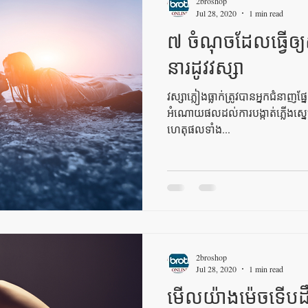
2broshop
Jul 28, 2020
1 min read
៧ ចំណុចដែលធ្វើឲ្យស
នារដូវវស្សា
វស្សាភ្លៀងធ្លាក់ត្រូវបានអ្នកជំន
អំណោយផលដល់ការបង្កាត់ភ្លើងស្
ហេតុផលទាំង...
2broshop
Jul 28, 2020
1 min read
មើលយ៉ាងម៉េចទើបដឹ