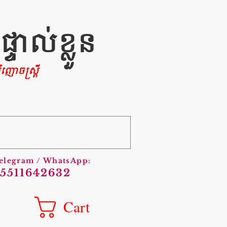
ាល់ខ្លួន
ញោចស្រ្តី
Telegram / WhatsApp:
5511642632
Cart