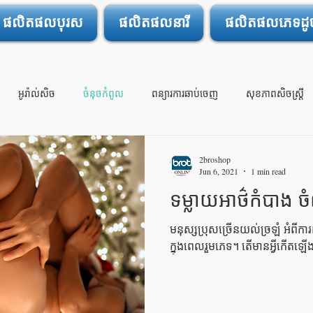
ផលិតផលបុរស
ផលិតផលនារី
ផលិតផលភេទដូចគ
អូរ៉ាល់សិច
ចំនុចកំពូល
ពន្យារការឆាប់ចេញ
សុខភាពសិចស្រ្តី
ចារ្យ
ទា្វមាសស្ងួត
សិចលើកដំបូង
2broshop
Jun 6, 2021
1 min read
ទម្លាយអាថ៌កំបាង ចំ
មនុស្សប្រុសច្រើនយល់ច្រឡំ អំពីក
ក្នុងពេលរួមភេទ។ តើមានអ្វីកើតឡ