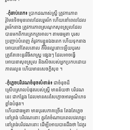
 -កុំឆាប់ពេក៖
 ប្រាកដណាស់ស្ត្រី ត្រូវការភាព
រ៉ូមែនទិចមុនពេលដែលរួមរ័ក ហើយនៅពេលដែល
រួមរ័កនាង ត្រូវការភាពស្រណុកសុខស្រួលដែល
បានមកពីការត្រេកត្រអាល។ តាមធម្មតា បុរស
ប្រញាប់បំពេញ តំរូវការខ្លួនឯងពេក ហើយទុកនាង
អោយនៅតែលតោល គឺមិនល្អនោះឡើយបុរស
ត្រូវតែចេះនូវវិធីសាស្រ្ត ផ្សេងៗ ដែលអាចធ្វើ
អោយនាសុខស្រួល និងសិចរបស់អ្នកប្រកបដោយ
ភាពរលូន ហើយមានសេចក្តិសុខ ។ 
-កុំភ្លេចបរិវេណចំនុចសំខាន់៖​
 ជាចំនុចដ៏
ស្រើបស្រាលបំផុតរបស់ស្ត្រី មានន័យថា បរិវេណ
នេះ ជាកន្លែង ដែលមានសរសៃភ្ញោចអារម្មណ៏ភេទ
ខ្លាំងបំផុត។ 
ហើយជាធម្មតា មានបុរសភាគច្រើន តែងតែភ្លេច 
នៅត្រង់ បរិវេណនោះ គួរតែចំណាយពេលវេលាខ្លះ
នៅត្រង់បរិវេណនោះ ដើម្បីអោយបានដឹងថា ដៃគូរ