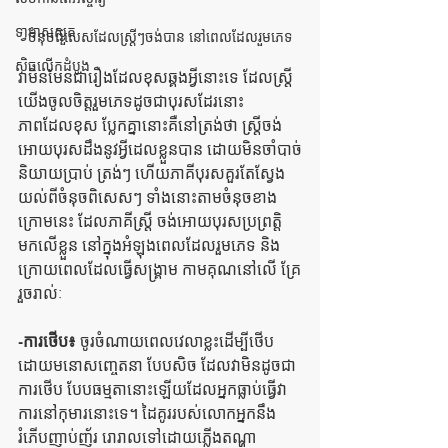
ទា្វមាសស្ងួត
ចំនុចពិសេសដែលស្ត្រីៗចង់បាន នៅពេលដែលរួមភេទ
សិចលើកដំបូង
វាមិនមែនជារឿងដែលខុសឆ្គងអ្វីនោះទេ ដែលស្ត្រី
យើងចូលចិត្តរួមភេទដូចជាបុរសដែរនោះ
ភាពដែលខុស ប្លែកគ្នានោះគឺនៅត្រង់ថា ស្ត្រីចង់
អោយបុរសដឹងនូវអ្វីដេលខ្លួនបាន ដោយមិនចាំបាច់
និយាយប្រាប់ ត្រង់ៗ ហើយភាគីបុរសគួរតែស្វែង
យល់ពីចំនុចពិសេសៗ ទាំងនោះតាមចំនុចខាង
ក្រោមនេះ ដែលភាគីស្ត្រី ចង់អោយបុរសប្រព្រត្តិ 
មកលើខ្លួន នៅក្នុងអំឡុងពេលដែលរួមភេទ និង
ក្រោយពេលដែលធ្វើសង្គ្រាម កាមគុណនៅលើ គ្រែ
រួចរាល់ៈ
-ការថើប៖
 ចូរចំណាយពេលវេលាខ្លះដើម្បីថើប 
ដោយមនោសញ្ចេតនា បែបសិច ដែលវាមិនដូចជា
ការថើប បែបធម្មតានោះឡើយដែលអ្នកធ្លាប់ធ្វើវា
ការនៅកុមារនោះទេ។ ដៃគូររបស់លោកអ្នកនឹង 
រំភើបញាប់ញ័រ រោរាលទៅដោយភ្លើងតណ្ហា 