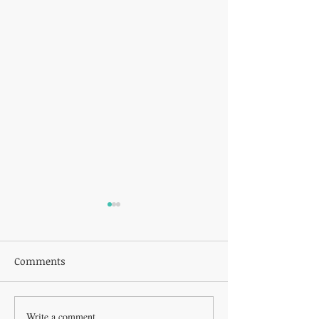
Comments
Write a comment...
អ្វីដែលមនុស្សស្រីពិតជាចង់បាន
តើការរួមភេទដែលផ្ត