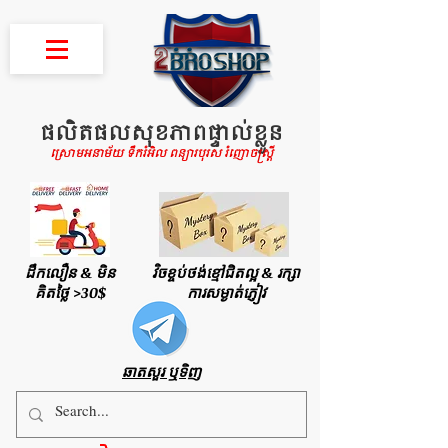
ផលិតផលសុខភាពផ្ទាល់ខ្លួន
ស្រោមអនាម័យ ទឹករំអិល ពន្យារបុរស រំញោចស្រ្តី
ដឹកលឿន & មិន
វិចខ្ចប់ថង់ខ្មៅជិតល្អ & រក្សា
គិតថ្លៃ >30$
ការសម្ងាត់ភ្ញៀវ
ឆាតសួរ ឬទិញ