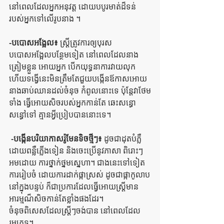
នៅពេលដែលអ្នកអនុវត្ត ដោយបបូរមាត់ដ៏ទន់ 
របស់អ្នកទៅលើរូបនាង ។ 
-បបោសអង្អែល៖
 ស្ត្រីត្រូវការឲ្យបុរស
បបោសអង្អែលបន្ថែមទៀត នៅពេលដែលនាង
ត្រៀមខ្លួន អោយអ្នក បើកយុទ្ធនាការវាយលុក 
ហើយទង្វើនេះមិនត្រឹមតែជួយបង្កើនឪកាសអោយ 
នាងឆាប់ឈានដល់ចំនុច កំពូលនោះទេ ប៉ុន្តែវាថែម
ទាំង ធ្វើអោយសិចរបស់អ្នកកាន់តែ ឆេះសន្ធោ
សន្ធៅទៅ គ្មានអ្វីប្រៀបបាននោះទេ។
 -បង្កើនបរិយាកាសរ៉ូមែនទិចថ្មីៗ៖
 ដូចជាដុតបំភ្លឺ
ដោយពន្លឺភ្លើងទៀន និងចេះប្រើនូវភាសា ពិរោះៗ 
អមដោយ ការថ្នាក់ថ្នមស្នេហា។ ជាងនេះទៅទៀត
ការរៀបចំ ដោយការដាក់ផ្កាស្រស់ ដូចជាផ្កាកូលាប
នៅក្នុងបន្ទប់ ក៏ជាប្រការដែលធ្វើអោយស្រ្តីមាន
អារម្មណ៏សិចកាន់តែខ្លាំងផងដែរ។
ចំនុចពិសេសដែលស្ត្រីៗចង់បាន នៅពេលដែល
រួមភេទ។