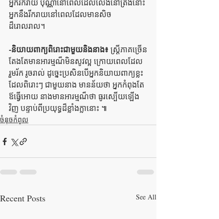
អ្នករីករាយ ប៉ុណ្ណានៅពេលដែលលេងនៅត្រង់នោះ 
អ្នកនឹងរីករាយនៅពេលដែលមានសិច
ដ៏រោលរាល។ 
-និយាយពាក្យពិរោះជាមួយនិងនាង៖
 ស្ត្រីភាគច្រើន
តែងតែមានអារម្មណ៏មិនសូវល្អ ក្រោយពេលដែល
រួមរ័ក រូចរាល់ ដូច្នេះប្រសិនបើអ្នកនិយាយពាក្យខ្លះ
ដែលពិរោះៗ ជាមួយនាង មានន័យថា អ្នកកំពុងតែ 
ឪធ្វើអោយ នាងមានអារម្មណ៏ថា ធូរស្បើយឡើង
វិញ បន្ទាប់ពីប្រយុទ្ធដ៏ខ្លាំងក្លានោះ ៕ 
ចំនុចកំពូល
Recent Posts
See All