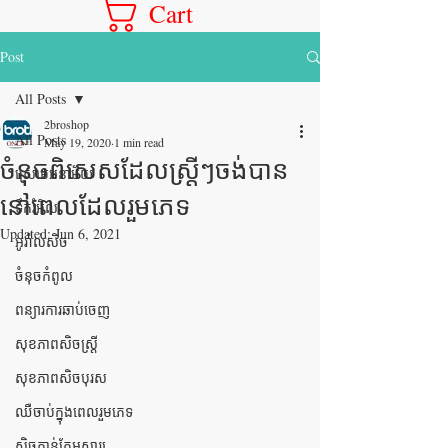
Cart
Post
All Posts
2broshop
All Posts
May 19, 2020
1 min read
ចំនុចពិសេសដែលស្ត្រីៗចង់បាន
ស្រោមអនាម័យ
នៅពេលដែលរួមភេទ
ទឹករំអិល
Updated:
Jun 6, 2021
អូរ៉ាល់សិច
ចំនុចកំពូល
ពន្យារការឆាប់ចេញ
សុខភាពសិចស្រ្តី
សុខភាពសិចបុរស
ឈឺចាប់ក្នុងពេលរួមភេទ
សិចកាន់តែអស្ចារ្យ