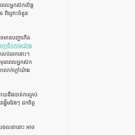
ពេលអ្នកស៊កលិង្គ
ទ ពីព្រោះចំនួន
ាចមានបញ្ហាកើត
េញទឹកកាមយ៉ាង
លើសលប់ពេកនោះ។ 
 មុនពេលអ្នកស៊ក
លភាពកក់ក្ដៅយ៉ាង
កងាយនឹងបាត់ការគ្រប់
្ហើមវែងៗ ដកចិត្ដ
 ហើយចលនានោះ អាច