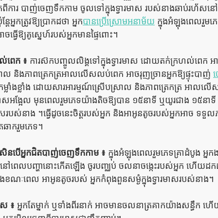
អ្នកពីការ បាញ់ចេញទឹកកាម ចូលទៅក្នុងទ្វារមាស របស់នាងឆាប់រហ័សនៅ
្ដែអ្នកត្រូវឱ្យប្រាកដថា អ្នក
បានប្រើស្រោមអនាម័យ
 ក្នុងអំឡុងពេលរួមភេ
ាចធ្វើឱ្យគូស្នេហ៍របស់អ្នកមានផ្ទៃពោះ។ 
ហល់ពេក ៖ 
ការស៊កបញ្ចូលលិង្គទៅក្នុងទ្វារមាស ដោយតក់ក្រហល់ពេក អ
រាល និងភាពត្រេកត្រអាលលើសលប់ពេក អាចរុញច្រានអ្នកឱ្យផ្ទុះបាញ់ 
ច
កម្លាំងខ្លាំង ដោយសារអារម្មណ៍ស្រើបស្រាល និងភាពត្រេកត្រ អាល
បោសអង្អែល មុនពេលរួមភេទយ៉ាងតិចឱ្យបាន ១៥នាទី ឬយូរជាង ១៥នាទី
រមាសរបស់នាង ។ធ្វើដូចនេះចិត្ដរបស់អ្នក និងអាអូនតូចរបស់អ្នកអាច ទទួ
តឆាករួមភេទ។ 
្រសិនបើអ្នកជិតបាញ់ចេញទឹកកាម ៖ 
ក្នុងអំឡុងពេលរួមភេទគ្រាដំបូង អ្ន
់។នៅពេលបញ្ហានោះកើតឡើង ចូរបញ្ឈប់ ចលនាចង្កេះរបស់អ្នក ហើយដកដង
ខណៈពេល អាអូនតូចរបស់ អ្នកកំពុងពួនសម្ងំក្នុងទ្វារមាសរបស់នាង។ 
មាស ៖
 អ្នកតែម្នាក់ ឬទាំងពីរនាក់ អាចមានចលនាត្រគាកយ៉ាងសន្ធឹក