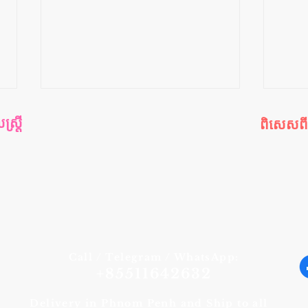
រ្តី
ពិសេសព
រ្តី
កម្មវិធីពិស
ី
ឈុតពិសេ
យ
ផលិតផលលក
ារក្រោយ
ផលិតផលណ
ផលិតផលថ្មី
ដឹងទេ ហេតុអ្វីបានជាបុរសចូលចិត្ត ឲ្យ
ស្នេហា
នារីប្រើមាត់?
រួមភេ
Call / Telegram / WhatsApp:
+85511642632
Delivery in Phnom Penh and Ship to all