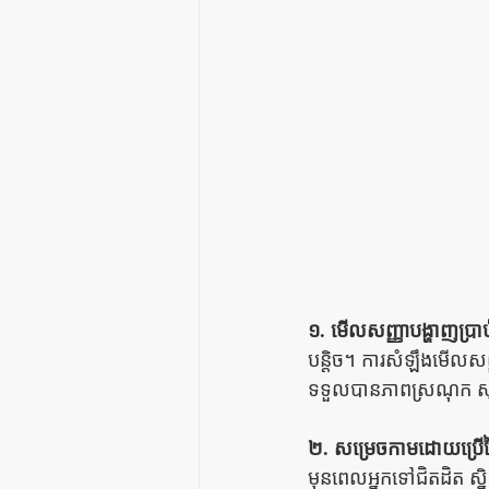
១. មើលសញ្ញាបង្ហាញប្រា
បន្តិច។ ការសំឡឹងមើលសញ
ទទួលបានភាពស្រណុក សុខស្រួ
២. សម្រេចកាមដោយប្រើ
មុនពេលអ្នកទៅជិតដិត ស្និទ