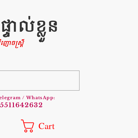
ាល់ខ្លួន
ញោចស្រ្តី
Telegram / WhatsApp:
5511642632
Cart