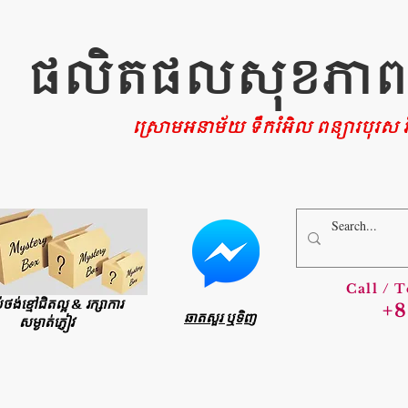
ផលិតផលសុខភាពផ្ទ
ស្រោមអនាម័យ ទឹករំអិល ពន្យារបុរស រំ
Call / 
ប់ថង់ខ្មៅជិតល្អ & រក្សាការ
+8
ឆាតសួរ ឬទិញ
សម្ងាត់ភ្ញៀវ