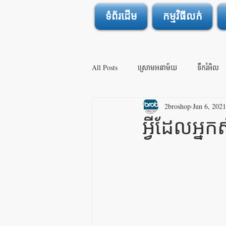
ទំព័រដើម
កម្មវិធីលក់
All Posts
ស្រោមអនាម័យ
ទឹករំអិល
2broshop
Jun 6, 2021
ឈឺចាប់ក្នុងពេលរួមភេទ
សិចកាន់តែអស្
អ្វីដែលអ្ន