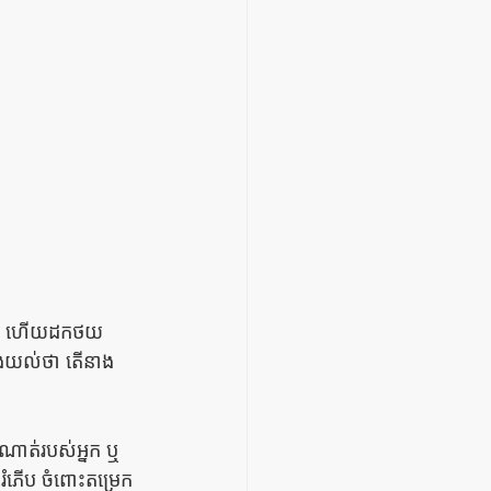
្បឿន ហើយដកថយ
្វែងយល់ថា តើនាង
ូណាត់របស់អ្នក ឬ
យរំភើប ចំពោះតម្រេក