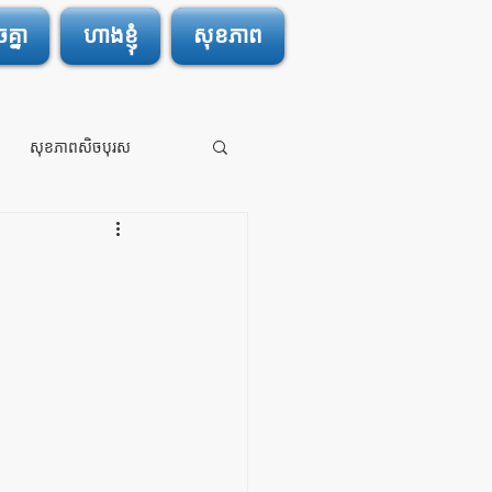
្នា
ហាងខ្ញុំ
សុខភាព
សុខភាពសិចបុរស