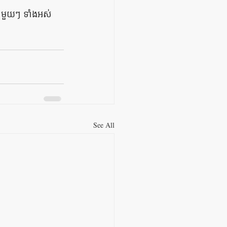
់ មួយៗ ទាំងអស់
See All