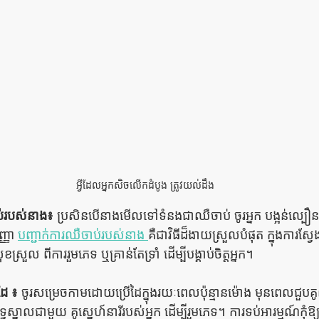
អ្វីដែលអ្នកសិចលើកដំបូង ត្រូវយល់ដឹង
ប់របស់នាង៖
 ប្រសិនបើនាងមើលទៅទំនងជាឈឺចាប់ ចូរអ្នក បង្អន់ល
្ញា 
បញ្ជាក់ការឈឺចាប់របស់នាង 
គឺជាវិធីដ៏ងាយស្រួលបំផុត ក្នុងការស
ល ពីការរួមភេទ ឬគ្រាន់តែទ្រាំ ដើម្បីបង្គាប់ចិត្ដអ្នក។ 
ដៃ ៖
 ចូរសម្រេចកាមដោយប្រើដៃក្នុងរយៈពេលប៉ុន្មានម៉ោង មុនពេលជួបគ
្ធស្នាលជាមួយ គូស្នេហ៍នារីរបស់អ្នក ដើម្បីរួមភេទ។ ការទប់អារម្មណ៍កុំឱ្