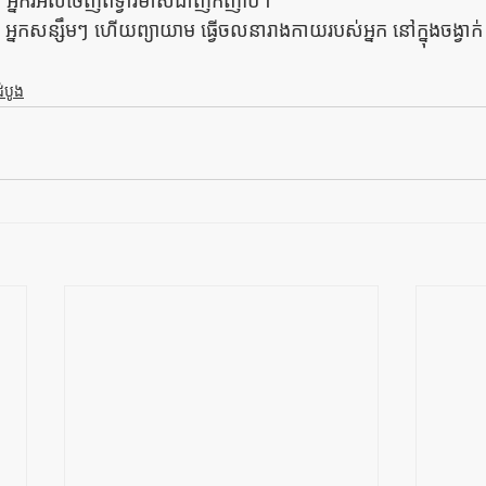
 អ្នករអិលចេញពីទ្វារមាសជាញឹកញាប់។
អ្នកសន្សឹមៗ ហើយព្យាយាម ធ្វើចលនារាងកាយរបស់អ្នក នៅក្នុងចង្វាក
ំបូង