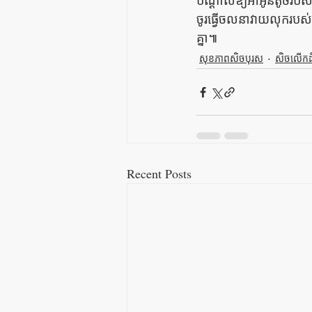
បណ្ដាលឱ្យអាអូនតូចរបស់
ចូរធ្វើចលនាវាយលុករបស់ 
គ្នា៕ 
សុខភាពសិចបុរស
សិចលើកដ
Recent Posts