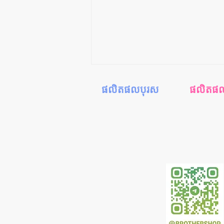
ផលិតផលបុរស
ផលិតផលស្
ស្រោមអនាម័យ
ជែលរំញោចស្
ស្ព្រាយពន្យារពេល
ទឹករំអិលស្រ្ត
ជែលរំញោចអារម្មណ៍
ទឹកអនាម័
ទឹករំអិលបុរស
ទឹករំអិលទ្វ
អាហារដើម្បីបញ្ឈប់“ការឆាប់ចេញ
ទឹកកាម”