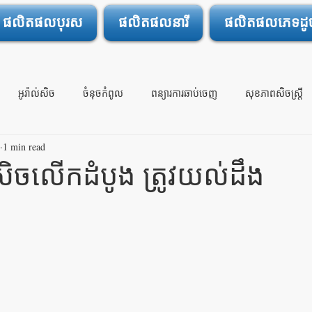
ផលិតផលបុរស
ផលិតផលនារី
ផលិតផលភេទដូចគ
អូរ៉ាល់សិច
ចំនុចកំពូល
ពន្យារការឆាប់ចេញ
សុខភាពសិចស្រ្តី
1 min read
ចារ្យ
ទា្វមាសស្ងួត
សិចលើកដំបូង
កសិចលើកដំបូង ត្រូវយល់ដឹង