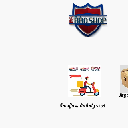
វិចខ្ច
ដឹកលឿន & មិនគិតថ្លៃ >30$