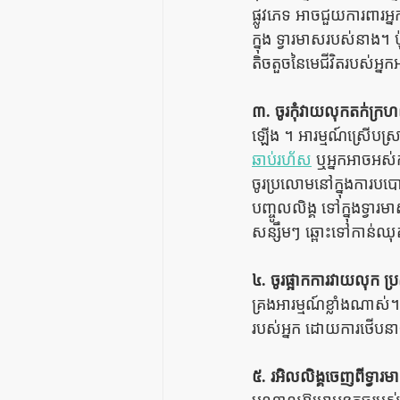
ផ្លូវភេទ អាចជួយការពារ
ក្នុង ទ្វារមាសរបស់នាង។ ប៉ុន
តិចតួចនៃមេជីវិតរបស់អ្នកអ
៣. ចូរកុំវាយលុកតក់ក្រ
ឡើង ។ អារម្មណ៍ស្រើបស្
ឆាប់រហ័ស
 ឬអ្នកអាចអស់
ចូរប្រលោមនៅក្នុងការប
បញ្ចូលលិង្គ ទៅក្នុងទ្វា
សន្សឹមៗ ឆ្ពោះទៅកាន់ឈុ
៤. ចូរផ្អាកការវាយលុក ប
គ្រងអារម្មណ៍ខ្លាំងណាស
របស់អ្នក ដោយការថើបនាង
៥. រអិលលិង្គចេញពីទ្វារ