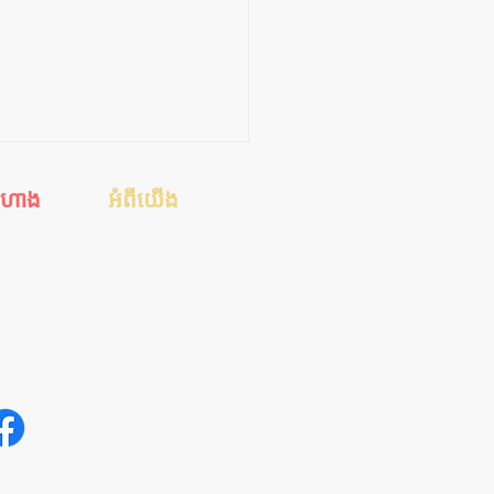
ីហាង
អំពីយើង
េស
ហាងរបស់ខ្ញុំ
ស
ការទូទាត់ប្រាក់
់ដាច់
ការដឹកជញ្ជូន
ែនាំ
ទាក់ទងមកយើង
អត្ថបទសុខភាពសិច
គ្រាដំបូង ប្រការត្រូវធ្វើពេល
ទ